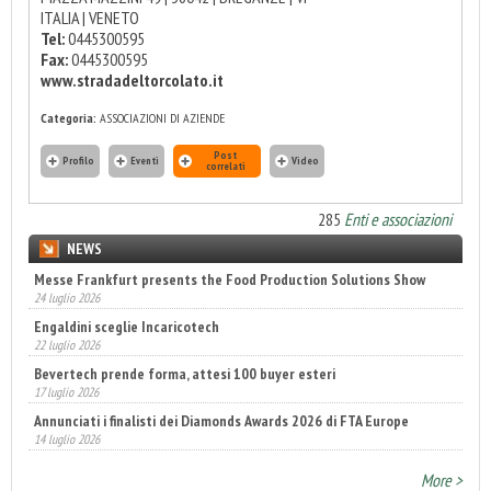
ITALIA | VENETO
Tel:
0445300595
Fax:
0445300595
www.stradadeltorcolato.it
Categoria:
ASSOCIAZIONI DI AZIENDE
Post
Profilo
Eventi
Video
correlati
285
Enti e associazioni
NEWS
Messe Frankfurt presents the Food Production Solutions Show
24 luglio 2026
Engaldini sceglie Incaricotech
22 luglio 2026
Bevertech prende forma, attesi 100 buyer esteri
17 luglio 2026
Annunciati i finalisti dei Diamonds Awards 2026 di FTA Europe
14 luglio 2026
Fatturato record per l'industria cosmetica in Italia
10 luglio 2026
More >