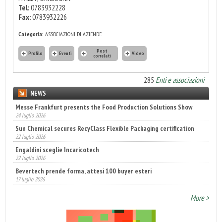
Tel:
0783932228
Fax:
0783932226
Categoria:
ASSOCIAZIONI DI AZIENDE
Post
Profilo
Eventi
Video
correlati
285
Enti e associazioni
NEWS
Messe Frankfurt presents the Food Production Solutions Show
24 luglio 2026
Sun Chemical secures RecyClass Flexible Packaging certification
22 luglio 2026
Engaldini sceglie Incaricotech
22 luglio 2026
Bevertech prende forma, attesi 100 buyer esteri
17 luglio 2026
Annunciati i finalisti dei Diamonds Awards 2026 di FTA Europe
More >
14 luglio 2026