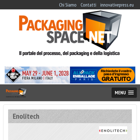
Chi Siamo
Contatti
innovativepress.eu
MENU
Enolitech