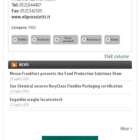
Tel:
0521844407
Fax:
0521342505
www.eliprosciutti.it
Categoria:
FOOD
Post
Profilo
Prodotti
Referenze
Video
correlati
3568
Industrie
NEWS
Messe Frankfurt presents the Food Production Solutions Show
Sun Chemical secures RecyClass Flexible Packaging certification
24 luglio 2026
22 luglio 2026
Engaldini sceglie Incaricotech
22 luglio 2026
Annunciati i finalisti dei Diamonds Awards 2026 di FTA Europe
14 luglio 2026
More >