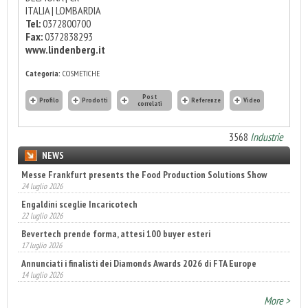
ITALIA | LOMBARDIA
Tel:
0372800700
Fax:
0372838293
www.lindenberg.it
Categoria:
COSMETICHE
Post
Profilo
Prodotti
Referenze
Video
correlati
3568
Industrie
NEWS
Messe Frankfurt presents the Food Production Solutions Show
24 luglio 2026
Engaldini sceglie Incaricotech
22 luglio 2026
Bevertech prende forma, attesi 100 buyer esteri
17 luglio 2026
Annunciati i finalisti dei Diamonds Awards 2026 di FTA Europe
14 luglio 2026
Fatturato record per l'industria cosmetica in Italia
More >
10 luglio 2026