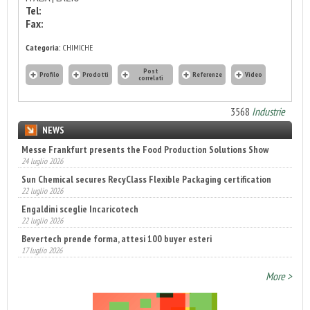
Tel:
Fax:
Categoria:
CHIMICHE
Post
Profilo
Prodotti
Referenze
Video
correlati
3568
Industrie
NEWS
Messe Frankfurt presents the Food Production Solutions Show
24 luglio 2026
Sun Chemical secures RecyClass Flexible Packaging certification
22 luglio 2026
Engaldini sceglie Incaricotech
22 luglio 2026
Bevertech prende forma, attesi 100 buyer esteri
17 luglio 2026
Annunciati i finalisti dei Diamonds Awards 2026 di FTA Europe
More >
14 luglio 2026