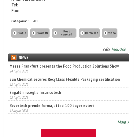
Tel:
Fax:
Categoria:
CHIMICHE
Post
Profilo
Prodotti
Referenze
Video
correlati
3568
Industrie
NEWS
Messe Frankfurt presents the Food Production Solutions Show
24 luglio 2026
Sun Chemical secures RecyClass Flexible Packaging certification
22 luglio 2026
Engaldini sceglie Incaricotech
22 luglio 2026
Bevertech prende forma, attesi 100 buyer esteri
17 luglio 2026
Annunciati i finalisti dei Diamonds Awards 2026 di FTA Europe
14 luglio 2026
More >