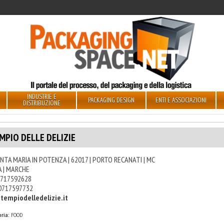
INDUSTRIE E
PACKAGING DESIGN
ENTI E ASSOCIAZIONI
DISTRIBUZIONE
MPIO DELLE DELIZIE
ANTA MARIA IN POTENZA | 62017 | PORTO RECANATI | MC
A | MARCHE
717592628
0717597732
tempiodelledelizie.it
ria:
FOOD