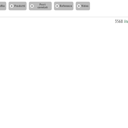
Post
ofilo
Prodotti
Referenze
Video
correlati
3568
In