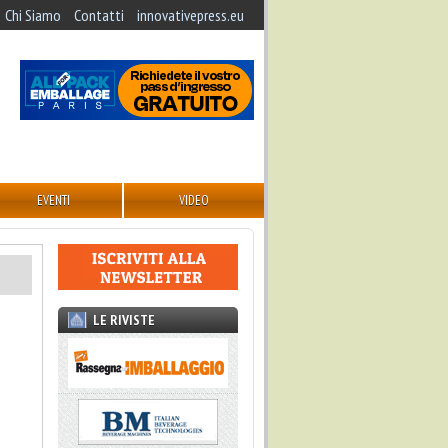
Chi Siamo
Contatti
innovativepress.eu
EVENTI
VIDEO
LE RIVISTE