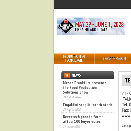
PRODUTTORI DI
TRASFORMATORI
TECNOLOGIE
NEWS
TE
Messe Frankfurt presents
the Food Production
Solutions Show
Z I S
24 luglio 2026
ITALI
Tel:
0
Engaldini sceglie Incaricotech
Fax:
22 luglio 2026
www.
Bevertech prende forma,
attesi 100 buyer esteri
Catego
17 luglio 2026