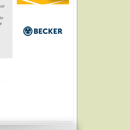
i
sti
to
hé