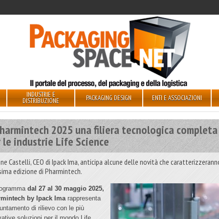
INDUSTRIE E
PACKAGING DESIGN
ENTI E ASSOCIAZIONI
DISTRIBUZIONE
Pharmintech 2025 una filiera tecnologica completa
 le industrie Life Science
ne Castelli, CEO di Ipack Ima, anticipa alcune delle novità che caratterizzerann
sima edizione di Pharmintech.
programma
dal 27 al 30 maggio 2025,
mintech by Ipack Ima
rappresenta
puntamento di rilievo con le più
vative soluzioni per il mondo Life