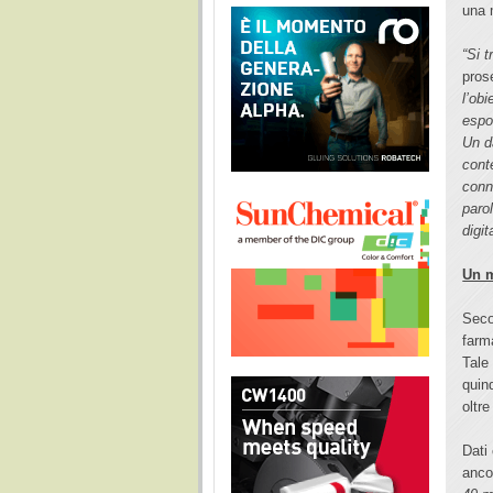
una 
“Si 
pros
l’obi
espo
Un d
cont
conn
paro
digit
Un m
Seco
farm
Tale
quin
oltre
Dati
ancor