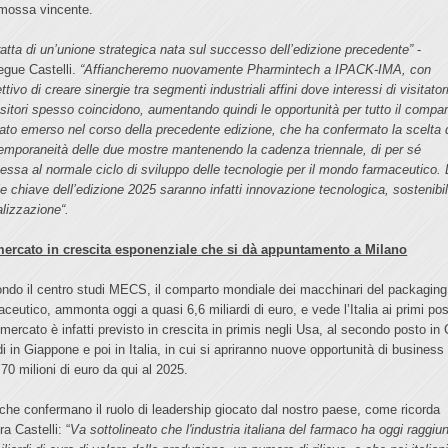
mossa vincente.
tratta di un’unione strategica nata sul successo dell’edizione precedente”
-
egue Castelli.
“Affiancheremo nuovamente Pharmintech a IPACK-IMA, con
ettivo di creare sinergie tra segmenti industriali affini dove interessi di visitator
sitori spesso coincidono, aumentando quindi le opportunità per tutto il compar
ato emerso nel corso della precedente edizione, che ha confermato la scelta 
emporaneità delle due mostre mantenendo la cadenza triennale, di per sé
essa al normale ciclo di sviluppo delle tecnologie per il mondo farmaceutico. 
le chiave dell’edizione 2025 saranno infatti innovazione tecnologica, sostenibil
alizzazione“.
ercato in crescita esponenziale che si dà appuntamento a Milano
ndo il centro studi MECS, il comparto mondiale dei macchinari del packaging
aceutico, ammonta oggi a quasi 6,6 miliardi di euro, e vede l’Italia ai primi pos
 mercato è infatti previsto in crescita in primis negli Usa, al secondo posto in 
di in Giappone e poi in Italia, in cui si apriranno nuove opportunità di business
 70 milioni di euro da qui al 2025.
 che confermano il ruolo di leadership giocato dal nostro paese, come ricorda
a Castelli: “
Va sottolineato che l'industria italiana del farmaco ha oggi raggiu