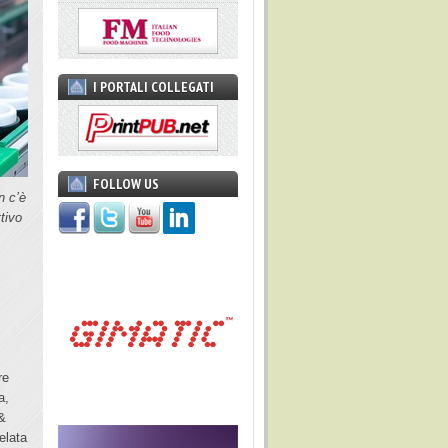
I PORTALI COLLEGATI
FOLLOW US
n c’è
ttivo
re
a,
 &
elata