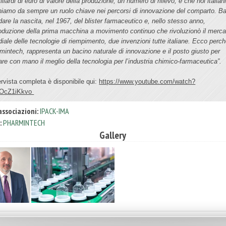
liardi di euro di valore della produzione, un numero di rilievo, e che noi italian
hiamo da sempre un ruolo chiave nei percorsi di innovazione del comparto. Ba
rdare la nascita, nel 1967, del blister farmaceutico e, nello stesso anno,
troduzione della prima macchina a movimento continuo che rivoluzionò il merca
iale delle tecnologie di riempimento, due invenzioni tutte italiane. Ecco perc
mintech, rappresenta un bacino naturale di innovazione e il posto giusto per
are con mano il meglio della tecnologia per l’industria chimico-farmaceutica”.
tervista completa è disponibile qui:
https://www.youtube.com/watch?
jOcZ1iKkvo
associazioni:
IPACK-IMA
:
PHARMINTECH
Gallery