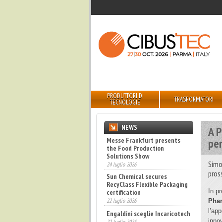
PRODUTTORI DI
TRASFORMATORI
TECNOLOGIE
NEWS
A 
Messe Frankfurt presents
per
the Food Production
Solutions Show
Simo
24 luglio 2026
pros
Sun Chemical secures
RecyClass Flexible Packaging
certification
In 
22 luglio 2026
Phar
Engaldini sceglie Incaricotech
l’ap
22 luglio 2026
inno