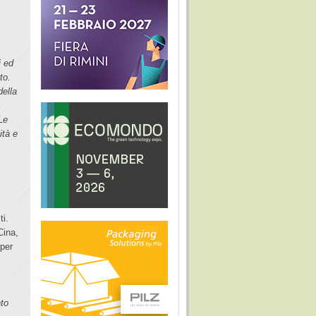
i ed
to.
della
Le
ità e
ti.
Cina,
 per
nto