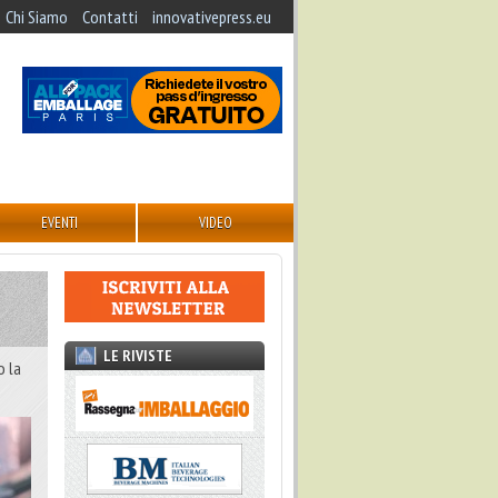
Chi Siamo
Contatti
innovativepress.eu
EVENTI
VIDEO
LE RIVISTE
o la