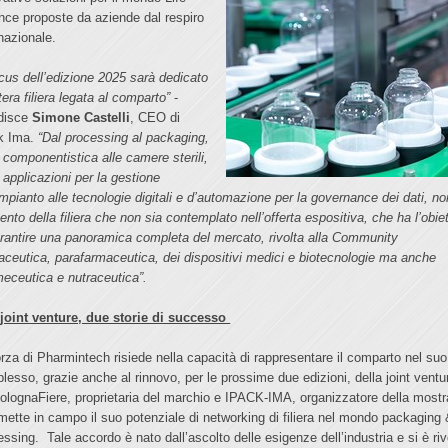
nce proposte da aziende dal respiro
rnazionale.
focus dell’edizione 2025 sarà dedicato
ntera filiera legata al comparto”
-
disce
Simone Castelli
, CEO di
k Ima.
“Dal processing al packaging,
a componentistica alle camere sterili,
 applicazioni per la gestione
’impianto alle tecnologie digitali e d’automazione per la governance dei dati, no
nto della filiera che non sia contemplato nell’offerta espositiva, che ha l’obie
arantire una panoramica completa del mercato, rivolta alla Community
aceutica, parafarmaceutica, dei dispositivi medici e biotecnologie ma anche
eceutica e nutraceutica”.
joint venture, due storie di successo
orza di Pharmintech risiede nella capacità di rappresentare il comparto nel suo
lesso, grazie anche al rinnovo, per le prossime due edizioni, della joint ventu
BolognaFiere, proprietaria del marchio e IPACK-IMA, organizzatore della mostr
mette in campo il suo potenziale di networking di filiera nel mondo packaging
essing. Tale accordo è nato dall’ascolto delle esigenze dell’industria e si è riv