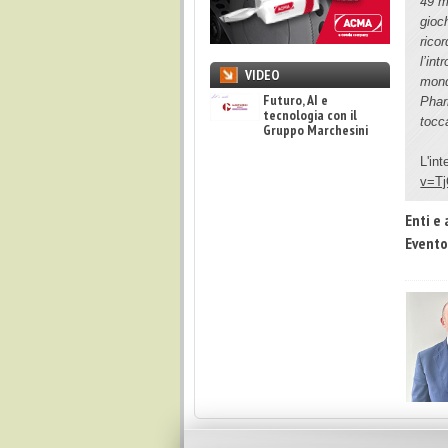
49 mi
gioc
rico
l’in
VIDEO
mond
Futuro, AI e
Phar
tecnologia con il
tocc
Gruppo Marchesini
L'in
v=T
Enti e 
Evento