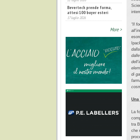
Scie
Bevertech prende forma,
attesi 100 buyer esteri
inte
17 luglio 2026
Annunciati i finalisti dei
“Il 
Diamonds Awards 2026 di FTA
More >
all’i
Europe
esor
14 luglio 2026
Ipac
dall
dalle
dell
eleme
di g
farm
cosm
Una 
La f
comp
tra 
che 
proc