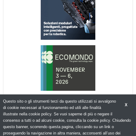
Questo sito o gli strumenti terzi da questo utilizzati si avvalgono
X
di cookie necessari al funzionamento ed utili alle finalità
illustrate nella cookie policy. Se vuoi saperne di più o negare il
consenso a tutti o ad alcuni cookie, consulta la cookie policy. Chiudendo
© Copyright 2026. Packagingspace.net - Il portale del packaging - N.ro Iscrizione ROC 35480 -
questo banner, scorrendo questa pagina, cliccando su un link o
Privacy policy
proseguendo la navigazione in altra maniera, acconsenti all’uso dei