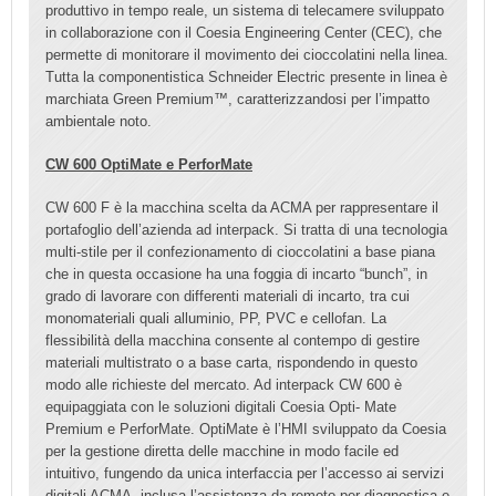
produttivo in tempo reale, un sistema di telecamere sviluppato
in collaborazione con il Coesia Engineering Center (CEC), che
permette di monitorare il movimento dei cioccolatini nella linea.
Tutta la componentistica Schneider Electric presente in linea è
marchiata Green Premium™, caratterizzandosi per l’impatto
ambientale noto.
CW 600 OptiMate e PerforMate
CW 600 F è la macchina scelta da ACMA per rappresentare il
portafoglio dell’azienda ad interpack. Si tratta di una tecnologia
multi-stile per il confezionamento di cioccolatini a base piana
che in questa occasione ha una foggia di incarto “bunch”, in
grado di lavorare con differenti materiali di incarto, tra cui
monomateriali quali alluminio, PP, PVC e cellofan. La
flessibilità della macchina consente al contempo di gestire
materiali multistrato o a base carta, rispondendo in questo
modo alle richieste del mercato. Ad interpack CW 600 è
equipaggiata con le soluzioni digitali Coesia Opti- Mate
Premium e PerforMate. OptiMate è l’HMI sviluppato da Coesia
per la gestione diretta delle macchine in modo facile ed
intuitivo, fungendo da unica interfaccia per l’accesso ai servizi
digitali ACMA, inclusa l’assistenza da remoto per diagnostica e