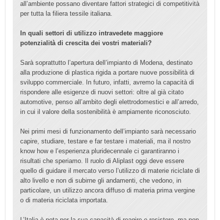
all’ambiente possano diventare fattori strategici di competitività
per tutta la filiera tessile italiana.
In quali settori di utilizzo intravedete maggiore
potenzialità di crescita dei vostri materiali?
Sarà soprattutto l’apertura dell’impianto di Modena, destinato
alla produzione di plastica rigida a portare nuove possibilità di
sviluppo commerciale. In futuro, infatti, avremo la capacità di
rispondere alle esigenze di nuovi settori: oltre al già citato
automotive, penso all’ambito degli elettrodomestici e all’arredo,
in cui il valore della sostenibilità è ampiamente riconosciuto.
Nei primi mesi di funzionamento dell’impianto sarà necessario
capire, studiare, testare e far testare i materiali, ma il nostro
know how e l’esperienza pluridecennale ci garantiranno i
risultati che speriamo. Il ruolo di Aliplast oggi deve essere
quello di guidare il mercato verso l’utilizzo di materie riciclate di
alto livello e non di subirne gli andamenti, che vedono, in
particolare, un utilizzo ancora diffuso di materia prima vergine
o di materia riciclata importata.
L’Italia è nota per la sua capacità di reagire e resistere, ma non