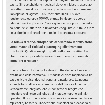
basta. Gli stakeholder e i decisori devono iniziare a guardare
con attenzione al nostro settore, poiché si rischia di arrivare
impreparati all’agosto 2026, momento in cui il nuovo
regolamento europeo PPWR, entrato in vigore lo scorso
febbraio, sarà applicabile. Serve quindi un supporto concreto
da parte delle istituzioni e un’attività congiunta di tutta la filiera
nella direzione di un sistema reale di economia circolare.
La nuova direttiva europea sta accelerando la transizione
verso materiali riciclati e packaging effettivamente
riciclabili. Quali sono gli impatti sulla vostra attività e in
che modo supportate le aziende nella realizzazione di
soluzioni circolari?
In un contesto di crisi profonda e strutturale della filiera e di
evoluzione della normativa, il modello Aliplast rappresenta un
caso unico e distintivo nel panorama nazionale. La nostra
azienda ha scelto di adottare un modello multipolimero e
verticalmente integrato, che ci
consente di reagire con
maggiore resilienza agli shock di mercato rispetto agli altri
operatori. Il nostro modello di business industriale circolare e
replicabile, basato su innovazione, tracciabilità e capacità di