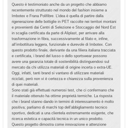
Questo è testimoniato anche da un progetto che abbiamo
recentemente strutturato nel mondo del fashion insieme a
Imbotex e Frana Polifibre. L’idea è quella di partire dalla
rigenerazione delle bottiglie in PET raccolte nei territori montani
e provenienti dai Centri di Selezione e Stoccaggio del Nord Est
in scaglia certificata da parte di Aliplast, per arrivare alla
trasformazione in fibra, successivamente al filato e, infine,
all’imbottitura leggera,
funzionale e durevole di Imbotex. Con
questo prodotto finale, derivante da una filiera italiana tracciata
e certificata, i brand del lusso o dello sportswear possono
avere una garanzia totale di sostenibilità distinguendosi sul
mercato da chi utilizza materiali di origine incerta o extra-UE.
Oggi, infatti, tanti brand si vantano di utilizzare materiali
riciclati, però non vi è certezza e chiarezza sulla provenienza
di quei materiali.
Sono stati già effettuati numerosi test, che ci confermano che
il materiale ottenuto ha ottime proprietà termiche. La risposta
che i brand stanno dando in termini di interessamento è molto
positiva; parliamo di marchi top dell’abbigliamento tecnico
sportivo, dedicati a una clientela estremamente esigente, che
ricerca estetica e capacità
tecnica in un unico prodotto.
Questo progetto dimostra come innovazione e attenzione