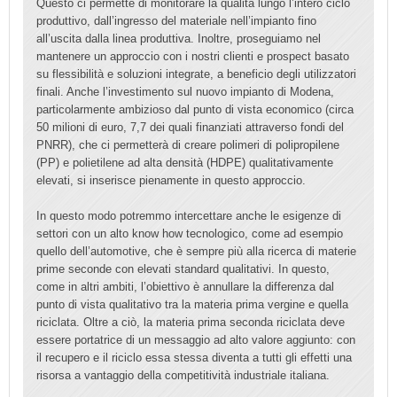
Questo ci permette di monitorare la qualità lungo l’intero ciclo
produttivo, dall’ingresso del
materiale nell’impianto fino
all’uscita dalla linea produttiva. Inoltre, proseguiamo nel
mantenere un approccio con i nostri clienti e prospect basato
su flessibilità e soluzioni integrate, a beneficio degli utilizzatori
finali. Anche l’investimento sul nuovo impianto di Modena,
particolarmente ambizioso dal punto di vista economico (circa
50 milioni di euro, 7,7 dei quali finanziati attraverso fondi del
PNRR), che ci permetterà di creare polimeri di polipropilene
(PP) e polietilene ad alta densità (HDPE) qualitativamente
elevati, si inserisce pienamente in questo approccio.
In questo modo potremmo intercettare anche le esigenze di
settori con un alto know how tecnologico, come ad esempio
quello dell’automotive, che è sempre più alla ricerca di materie
prime seconde con elevati standard qualitativi. In questo,
come in altri ambiti, l’obiettivo è annullare la differenza dal
punto di vista qualitativo tra la materia prima vergine e quella
riciclata. Oltre a ciò, la materia prima seconda riciclata deve
essere portatrice di un messaggio ad alto valore aggiunto: con
il recupero e il riciclo essa stessa diventa a tutti gli effetti una
risorsa a vantaggio della competitività industriale italiana.