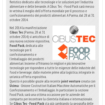
fieristico dedicato alle tecnologie e le soluzioni per l’industria
alimentare e delle bevande. A Cibus Tec - Food Pack sarà messo
in vetrina il meglio dell’offerta mondiale per il processo e
confezionamento dei prodotti alimentari. A Parma, dal 28 al 31
ottobre 2014.
Nel 2014 la manifestazione
Cibus Tec
(Parma, 28 al 31
ottobre 2014) si arricchisce di
una nuova sezione espositiva,
Food Pack
, dedicata alle
tecnologie per il
confezionamento e
l’imballaggio dei prodotti
alimentari. Insieme offriranno le migliori e più innovative
tecnologie per rispondere a tutte le esigenze delle industrie del
food e beverage; dalle materie prime alla logistica, integrate in
un’unica offerta espositiva.
Questo è possibile grazie alla recente
joint venture
creata con
Ucima
- Unione Costruttori Italiani Macchine Automatiche per il
Confezionamento e l’Imballaggio. In particolare la sezione
Food Pack, sarà una ottima occasione per le aziende del
comparto per incontrare la clientela italiana e internazionale.
Se
Cibus Tec - Food Pack
sta già cambiando la geografia delle