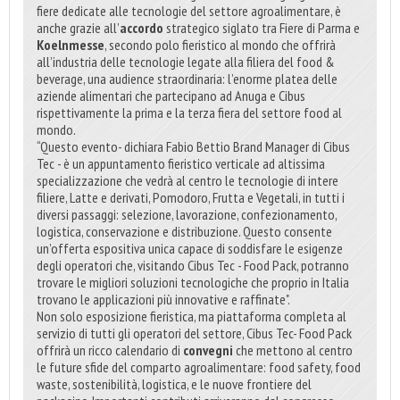
fiere dedicate alle tecnologie del settore agroalimentare, è
anche grazie all’
accordo
strategico siglato tra Fiere di Parma e
Koelnmesse
, secondo polo fieristico al mondo che offrirà
all’industria delle tecnologie legate alla filiera del food &
beverage, una audience straordinaria: l’enorme platea delle
aziende alimentari che partecipano ad Anuga e Cibus
rispettivamente la prima e la terza fiera del settore food al
mondo.
“Questo evento- dichiara Fabio Bettio Brand Manager di Cibus
Tec - è un appuntamento fieristico verticale ad altissima
specializzazione che vedrà al centro le tecnologie di intere
filiere, Latte e derivati, Pomodoro, Frutta e Vegetali, in tutti i
diversi passaggi: selezione, lavorazione, confezionamento,
logistica, conservazione e distribuzione. Questo consente
un’offerta espositiva unica capace di soddisfare le esigenze
degli operatori che, visitando Cibus Tec - Food Pack, potranno
trovare le migliori soluzioni tecnologiche che proprio in Italia
trovano le applicazioni più innovative e raffinate".
Non solo esposizione fieristica, ma piattaforma completa al
servizio di tutti gli operatori del settore, Cibus Tec- Food Pack
offrirà un ricco calendario di
convegni
che mettono al centro
le future sfide del comparto agroalimentare: food safety, food
waste, sostenibilità, logistica, e le nuove frontiere del