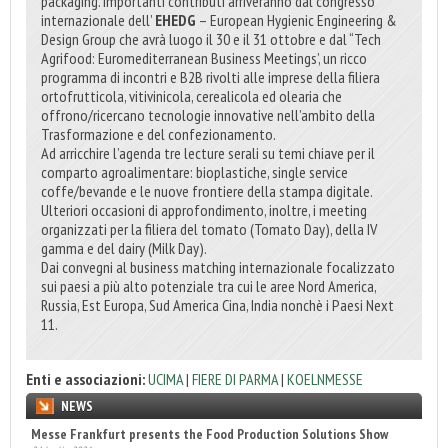
packaging. Importanti contributi arriveranno dal congresso
internazionale dell’
EHEDG
– European Hygienic Engineering &
Design Group che avrà luogo il 30 e il 31 ottobre e dal “Tech
Agrifood: Euromediterranean Business Meetings’, un ricco
programma di incontri e B2B rivolti alle imprese della filiera
ortofrutticola, vitivinicola, cerealicola ed olearia che
offrono/ricercano tecnologie innovative nell’ambito della
Trasformazione e del confezionamento.
Ad arricchire l’agenda tre lecture serali su temi chiave per il
comparto agroalimentare: bioplastiche, single service
coffe/bevande e le nuove frontiere della stampa digitale.
Ulteriori occasioni di approfondimento, inoltre, i meeting
organizzati per la filiera del tomato (Tomato Day), della IV
gamma e del dairy (Milk Day).
Dai convegni al business matching internazionale focalizzato
sui paesi a più alto potenziale tra cui le aree Nord America,
Russia, Est Europa, Sud America Cina, India nonchè i Paesi Next
11.
Enti e associazioni:
UCIMA
|
FIERE DI PARMA
|
KOELNMESSE
NEWS
Sun Chemical secures RecyClass Flexible Packaging certification