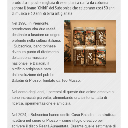
prodotta in poche migliaia di esemplari, a cui fa da colonna
sonora il brano “Ghibli” dei Subsonica che celebrano così 30 anni
di musica e 30 anni di birra artigianale
Nel 1996, in Piemonte,
prendevano vita due realtà
destinate a lasciare un segno
profondo nella cultura italiana:
i Subsonica, band torinese
divenuta punto di riferimento
della scena musicale
nazionale, e Baladin, il
birrificio artigianale nato
dall’evoluzione del pub Le
Baladin di Piozzo, fondato da Teo Musso.
Nel corso degli anni, i percorsi di queste due anime creative si
sono incrociati più volte, alimentando una sintonia fatta di
ricerca, sperimentazione e amicizia.
Nel 2024, i Subsonica hanno scelto Casa Baladin – la struttura
ricettiva nel cuore di Piozzo – come rifugio creativo per
scrivere il disco Realtà Aumentata. Durante quelle settimane di