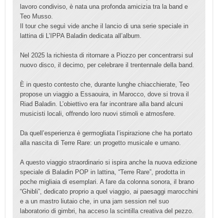
lavoro condiviso, è nata una profonda amicizia tra la band e
Teo Musso.
Il tour che seguì vide anche il lancio di una serie speciale in
lattina di L’IPPA Baladin dedicata all’album.
Nel 2025 la richiesta di ritornare a Piozzo per concentrarsi sul
nuovo disco, il decimo, per celebrare il trentennale della band.
È in questo contesto che, durante lunghe chiacchierate, Teo
propose un viaggio a Essaouira, in Marocco, dove si trova il
Riad Baladin. L’obiettivo era far incontrare alla band alcuni
musicisti locali, offrendo loro nuovi stimoli e atmosfere.
Da quell’esperienza è germogliata l’ispirazione che ha portato
alla nascita di Terre Rare: un progetto musicale e umano.
A questo viaggio straordinario si ispira anche la nuova edizione
speciale di Baladin POP in lattina, “Terre Rare”, prodotta in
poche migliaia di esemplari. A fare da colonna sonora, il brano
“Ghibli”, dedicato proprio a quel viaggio, ai paesaggi marocchini
e a un mastro liutaio che, in una jam session nel suo
laboratorio di gimbri, ha acceso la scintilla creativa del pezzo.