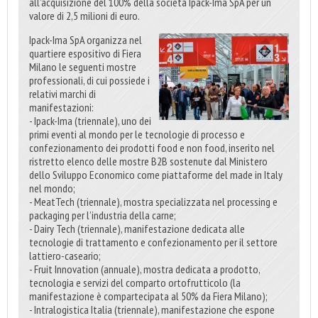
all’acquisizione del 100% della società Ipack-Ima SpA per un
valore di 2,5 milioni di euro.
Ipack-Ima SpA organizza nel
quartiere espositivo di Fiera
Milano le seguenti mostre
professionali, di cui possiede i
relativi marchi di
manifestazioni:
- Ipack-Ima (triennale), uno dei
primi eventi al mondo per le tecnologie di processo e
confezionamento dei prodotti food e non food, inserito nel
ristretto elenco delle mostre B2B sostenute dal Ministero
dello Sviluppo Economico come piattaforme del made in Italy
nel mondo;
- MeatTech (triennale), mostra specializzata nel processing e
packaging per l’industria della carne;
- Dairy Tech (triennale), manifestazione dedicata alle
tecnologie di trattamento e confezionamento per il settore
lattiero-caseario;
- Fruit Innovation (annuale), mostra dedicata a prodotto,
tecnologia e servizi del comparto ortofrutticolo (la
manifestazione è compartecipata al 50% da Fiera Milano);
- Intralogistica Italia (triennale), manifestazione che espone