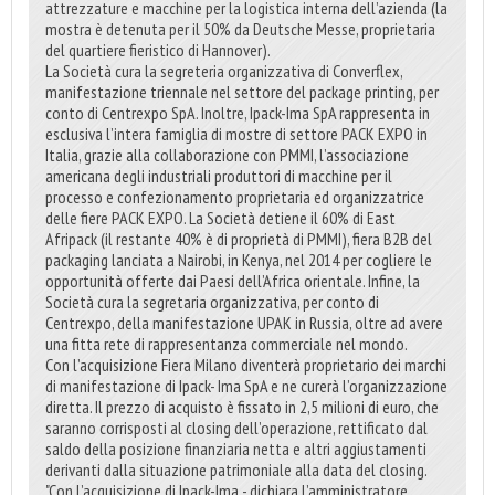
attrezzature e macchine per la logistica interna dell’azienda (la
mostra è detenuta per il 50% da Deutsche Messe, proprietaria
del quartiere fieristico di Hannover).
La Società cura la segreteria organizzativa di Converflex,
manifestazione triennale nel settore del package printing, per
conto di Centrexpo SpA. Inoltre, Ipack-Ima SpA rappresenta in
esclusiva l’intera famiglia di mostre di settore PACK EXPO in
Italia, grazie alla collaborazione con PMMI, l’associazione
americana degli industriali produttori di macchine per il
processo e confezionamento proprietaria ed organizzatrice
delle fiere PACK EXPO. La Società detiene il 60% di East
Afripack (il restante 40% è di proprietà di PMMI), fiera B2B del
packaging lanciata a Nairobi, in Kenya, nel 2014 per cogliere le
opportunità offerte dai Paesi dell’Africa orientale. Infine, la
Società cura la segretaria organizzativa, per conto di
Centrexpo, della manifestazione UPAK in Russia, oltre ad avere
una fitta rete di rappresentanza commerciale nel mondo.
Con l’acquisizione Fiera Milano diventerà proprietario dei marchi
di manifestazione di Ipack- Ima SpA e ne curerà l’organizzazione
diretta. Il prezzo di acquisto è fissato in 2,5 milioni di euro, che
saranno corrisposti al closing dell’operazione, rettificato dal
saldo della posizione finanziaria netta e altri aggiustamenti
derivanti dalla situazione patrimoniale alla data del closing.
"Con l’acquisizione di Ipack-Ima - dichiara l’amministratore