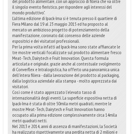
del prodotto alimentare, con un approccio di filiera che va oltre
il singolo evento fieristico, per rispondere agli interessi del
mondo produttivo".
L’ultima edizione di Ipack-Ima si è tenuta presso il quartiere di
Fiera Milano dal 19 al 23 maggio 2015 ed ha proposto al
mercato un ambizioso progetto di potenziamento della
manifestazione, coronato dal consenso delle aziende
espositrici e dei visitatori professionali.
Per la prima volta infatti ad Ipack-Ima sono state affiancate le
tre mostre verticali focalizzate sul prodotto alimentare fresco
Meat-Tech, Dairytech e Fruit Innovation. Questa formula
articolata e originale, grazie anche al contestuale svolgimento
di Converflex e Intralogistica, ha offerto una panoramica unica
dell’intera filiera - dalla lavorazione del prodotto al packaging,
dalla logistica aziendale alla stampa - molto apprezzata dai
visitatori.
Così come è stato apprezzato l’elevato tasso di
internazionalità degli eventi. La superficie espositiva netta di
Ipack-Ima è stata di oltre 50mila metri quadrati, mentre le
mostre Meat-Tech, Dairytech e Fruit Innovation hanno
occupato alla prima edizione complessivamente circa 14mila
metri quadrati netti.
Nel 2013 e 2014, anni di assenza di manifestazioni, la Società
ha realizzato rispettivamente una perdita netta di 2 milioni e