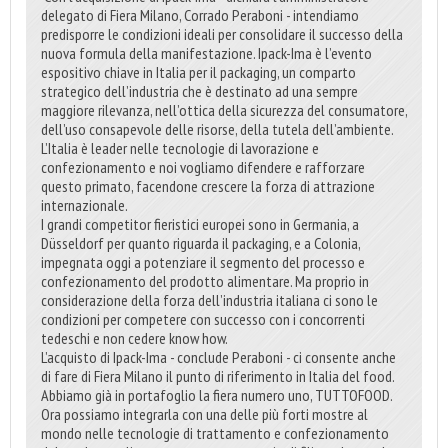
delegato di Fiera Milano, Corrado Peraboni - intendiamo
predisporre le condizioni ideali per consolidare il successo della
nuova formula della manifestazione. Ipack-Ima è l’evento
espositivo chiave in Italia per il packaging, un comparto
strategico dell’industria che è destinato ad una sempre
maggiore rilevanza, nell’ottica della sicurezza del consumatore,
dell’uso consapevole delle risorse, della tutela dell’ambiente.
L’Italia è leader nelle tecnologie di lavorazione e
confezionamento e noi vogliamo difendere e rafforzare
questo primato, facendone crescere la forza di attrazione
internazionale.
I grandi competitor fieristici europei sono in Germania, a
Düsseldorf per quanto riguarda il packaging, e a Colonia,
impegnata oggi a potenziare il segmento del processo e
confezionamento del prodotto alimentare. Ma proprio in
considerazione della forza dell’industria italiana ci sono le
condizioni per competere con successo con i concorrenti
tedeschi e non cedere know how.
L’acquisto di Ipack-Ima - conclude Peraboni - ci consente anche
di fare di Fiera Milano il punto di riferimento in Italia del food.
Abbiamo già in portafoglio la fiera numero uno, TUTTOFOOD.
Ora possiamo integrarla con una delle più forti mostre al
mondo nelle tecnologie di trattamento e confezionamento