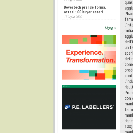
quasi
Bevertech prende forma,
aggi
attesi 100 buyer esteri
Phar
17 luglio 2026
farm
l'int
More >
milia
aggi
dell
un fa
sper
dete
come 
prod
cont
l'in
risu
Prom
con v
mani
farm
mani
rispe
100)
mani