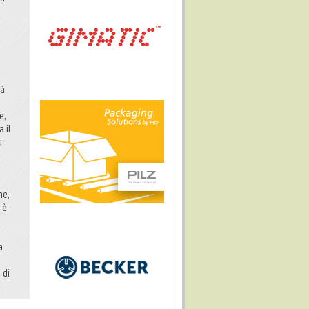
tà
e,
a il
i
he,
 è
a
 di