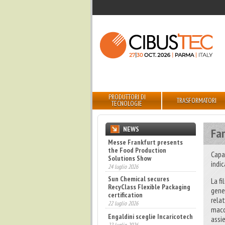
PRODUTTORI DI
TRASFORMATORI
TECNOLOGIE
NEWS
Far
Messe Frankfurt presents
the Food Production
Capa
Solutions Show
indi
24 luglio 2026
Sun Chemical secures
La f
RecyClass Flexible Packaging
gener
certification
rela
22 luglio 2026
macc
Engaldini sceglie Incaricotech
assi
22 luglio 2026