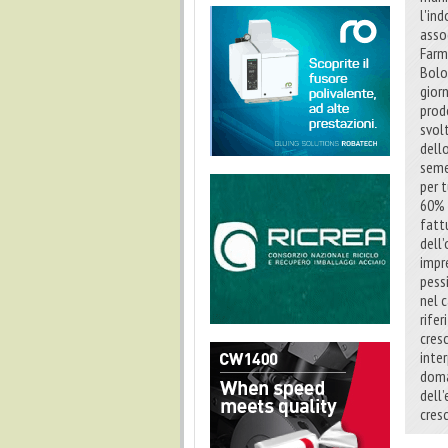
l'in
asso
Farm
Bolo
gior
prodo
svol
dell
seme
per t
60% 
fatt
dell
impre
pess
nel 
rife
cresc
inte
doma
dell
cresc