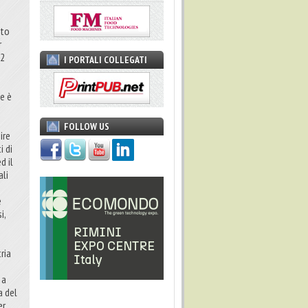
o
tto
r
,2
I PORTALI COLLEGATI
ne è
FOLLOW US
ire
i di
d il
ali
e
i,
ria
 a
a del
er