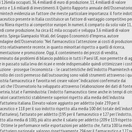
 126mila occupati, 36,4 miliardi di euro di produzione, 11,4 miliardi di valore
unto e 1,6 miliardi di investimenti. Il Quinto Rapporto annuale dell'Osservatori
mintech evidenzia un fattore che riveste particolare importanza: il forte indo
aceutico presente in Italia costituisce un fattore di vantaggio competitivo pe
era filiera rispetto ai competitor europei. In numeri, il comparto da solo vale 11
rdi come produzione, ha circa 61 mila occupati e sviluppa 3,6 miliardi di valore
unto. Spiega Giampaolo Vitali, del Gruppo Economisti d'Impresa, autore
'indagine dell'Osservatorio: "Nel farmaceutico l'attenzione ai costi di produzio
tto relativamente recente, in quanto minoritari rispetto a quelli di ricerca,
imentazione e promozione. Oggi, il contenimento dei prezzi di vendita,
rminato dai problemi di bilancio pubblico in tutti i Paesi UE, non permette di ag
in passato sulla leva dei ricavi e rende indispensabile quindi ottimizzare i cost
uzione - prosegue l'economista -: le caratteristiche dell'indotto Pharmintech e
rollo dei costi permesso dall'outsourcing sono validi strumenti attraverso i qu
dustria farmaceutica è favorita nel creare valore". Indicazioni confermate dai
ltati che l'Osservatorio ha sviluppato attraverso l'elaborazione dei dati di font
eteia, Istat e Farmindustria: l'indotto farmaceutico tiene anche in tempi di cris
alori caratteristici stabilmente superiori rispetto alla media dell'industria
fatturiera italiana. Elevato valore aggiunto per addetto (vale 239 per il
aceutico e 118 per il suo indotto rispetto alla media 100 del totale dell'indust
fatturiera), fatturato per addetto (195 per il farmaceutico e 127 per l'indotto,
tto alla media di 100), più alto anche il salario per addetto (209 e 119 rispetto
. Ottime le performance nelle esportazioni per addetto che, fatta 100 la medi
fatturiero nazionale, valgono rispettivamente 294 per il farmaceutico e 127 p