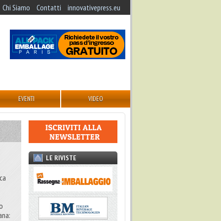
Chi Siamo
Contatti
innovativepress.eu
EVENTI
VIDEO
LE RIVISTE
ica
no
ana: