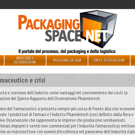
INDUSTRIE E
PACKAGING DESIGN
ENTI E ASSOCIAZIONI
DISTRIBUZIONE
maceutico e crisi
cità e coesione dell'indotto come vantaggi nel contenimento dei costi. Le
cazioni del Quinto Rapporto dell'Osservatorio Pharmintech.
iliera del farmaceutico si presenta sempre più coesa di fronte alla crisi econom
ale. I produttori di farmaci e l'indotto Pharmintech (così definito dalla fiera e
tivo Osservatorio che rappresenta le imprese che producono semilavorati,
hinari, impianti e servizi non commerciali per l’industria farmaceutica) metto
eme un macrosettore con numeri d'eccellenza nel panorama dell'industria itali