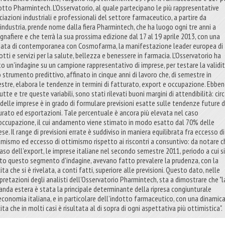
dotto Pharmintech. L'Osservatorio, al quale partecipano le più rappresentative
ciazioni industriali e professionali del settore farmaceutico, a partire da
industria, prende nome dalla fiera Pharmintech, che ha luogo ogni tre anni a
gnafiere e che terrà la sua prossima edizione dal 17 al 19 aprile 2013, con una
nata di contemporanea con Cosmofarma, la manifestazione leader europea di
tti e servizi per la salute, bellezza e benessere in farmacia. L'Osservatorio ha
to un'indagine su un campione rappresentativo di imprese, per testare la validi
o strumento predittivo, affinato in cinque anni di lavoro che, di semestre in
stre, elabora le tendenze in termini di fatturato, export e occupazione. Ebben
utte e tre queste variabili, sono stati rilevati buoni margini di attendibilità: circ
delle imprese è in grado di formulare previsioni esatte sulle tendenze future d
urato ed esportazioni. Tale percentuale è ancora più elevata nel caso
’occupazione, il cui andamento viene stimato in modo esatto dal 70% delle
se. Il range di previsioni errate è suddiviso in maniera equilibrata fra eccesso di
imismo ed eccesso di ottimismo rispetto ai riscontri a consuntivo: da notare c
caso dell'export, le imprese italiane nel secondo semestre 2011, periodo a cui si
rito questo segmento d'indagine, avevano fatto prevalere la prudenza, con la
ita che si è rivelata, a conti fatti, superiore alle previsioni. Questo dato, nelle
rpretazioni degli analisti dell'Osservatorio Pharmintech, sta a dimostrare che "l
nda estera è stata la principale determinante della ripresa congiunturale
’economia italiana, e in particolare dell’indotto farmaceutico, con una dinamica
ita che in molti casi è risultata al di sopra di ogni aspettativa più ottimistica".