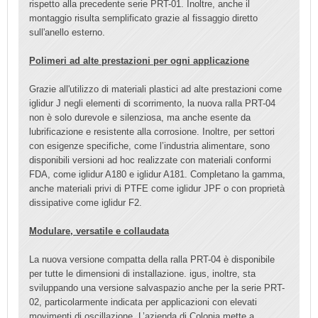
rispetto alla precedente serie PRT-01. Inoltre, anche il
montaggio risulta semplificato grazie al fissaggio diretto
sull'anello esterno.
Polimeri ad alte prestazioni per ogni applicazione
Grazie all'utilizzo di materiali plastici ad alte prestazioni come
iglidur J negli elementi di scorrimento, la nuova ralla PRT-04
non è solo durevole e silenziosa, ma anche esente da
lubrificazione e resistente alla corrosione. Inoltre, per settori
con esigenze specifiche, come l’industria alimentare, sono
disponibili versioni ad hoc realizzate con materiali conformi
FDA, come iglidur A180 e iglidur A181. Completano la gamma,
anche materiali privi di PTFE come iglidur JPF o con proprietà
dissipative come iglidur F2.
Modulare, versatile e collaudata
La nuova versione compatta della ralla PRT-04 è disponibile
per tutte le dimensioni di installazione. igus, inoltre, sta
sviluppando una versione salvaspazio anche per la serie PRT-
02, particolarmente indicata per applicazioni con elevati
movimenti di oscillazione. L’azienda di Colonia mette a