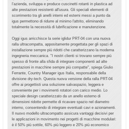
l’azienda, sviluppa e produce cuscinetti rotanti in plastica ad
alte prestazioni resistenti all'usura. Gli speciali elementi di
scorrimento tra gli anelli interni ed esterni messi a punto da
igus permettono di ridurre al minimo l'attrito, eliminando
totalmente la necessità di lubrificazione e manutenzione.
Oggi igus arricchisce la serie iglidur PRT-04 con una nuova
ralla ultracompatta, appositamente progettata per gli spazi di
installazione sempre più ridotti che caratterizzano la moderna
ingegneria meccanica. "I nostri clienti si trovano sempre più
spesso di fronte alla sfida di integrare componenti ad alte
prestazioni in macchine sempre più compatte", spiega Giulio
Ferrante, Country Manager igus Italia, responsabile della
divisione dry-tech. Questa nuova versione della ralla PRT-04
offre ai progettisti una soluzione salvaspazio, leggera e
conveniente per i movimenti rotatori con carico medio. Lo
speciale design caratterizzato da un anello esterno di
dimensioni ridotte permette di ricavare spazio nel diametro
interno, consentendo di integrare eventuali cavi e azionamenti.
Il nuovo modello ultracompatto assicura vantaggi decisivi per
le applicazioni in movimento nei progetti di macchine modulari:
è il 50% più sottile, 60% più leggero e 20% più economico