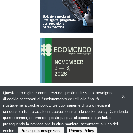
Questo sito o gli strumenti terzi da questo utilizzati si avvalgono
X
di cookie necessari al funzionamento ed utili alle finalità
illustrate nella cookie policy. Se vuoi saperne di più o negare il
consenso a tutti o ad alcuni cookie, consulta la cookie policy. Chiudendo
© Copyright 2026. Packagingspace.net - Il portale del packaging - N.ro Iscrizione ROC 35480 -
questo banner, scorrendo questa pagina, cliccando su un link o
Privacy policy
proseguendo la navigazione in altra maniera, acconsenti all’uso dei
cookie.
Prosegui la navigazione
Privacy Policy