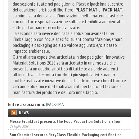
due sezioni situate nei padiglioni di Plast e Ipack Ima al centro
del quartiere fieristico di Rho-Pero:
PLAST-MAT
e
IPACK-MAT
.
La prima sarà dedicata all’innovazione nelle materie plastiche
con una forte specializzazione sulla sostenibilità ambientale e
sulle performance tecniche avanzate.
La seconda sarà invece dedicata a soluzioni avanzate per
l’imballaggio con focus specifici su anticontraffazione, smart
packaging e packaging ad alto valore aggiunto e/o a basso
impatto ambientale.
Oltre all’area espositiva, articolata in due padiglioni, Innovative
Material Solutions 2018 sarà articolato in una mostra che
presenterà un quadro sinottico di tutte le aziende aderenti
all’iniziativa ed esporrà i prodotti più significativi. Saranno
inoltre realizzate iniziative dedicate alle imprese che offrono e
cercano soluzioni e materiali avanzati per la progettazione e
manifattura dei prodotti e del loro imballaggio.
Enti e associazioni:
IPACK-IMA
NEWS
Messe Frankfurt presents the Food Production Solutions Show
24 luglio 2026
Sun Chemical secures RecyClass Flexible Packaging certification