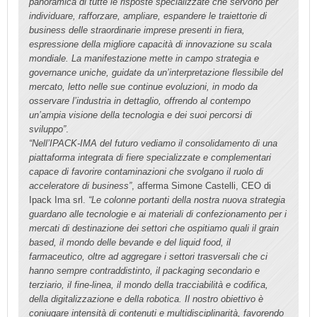
panoramica di tutte le risposte specializzate che servono per
individuare, rafforzare, ampliare, espandere le traiettorie di
business delle straordinarie imprese presenti in fiera,
espressione della migliore capacità di innovazione su scala
mondiale. La manifestazione mette in campo strategia e
governance uniche, guidate da un’interpretazione flessibile del
mercato, letto nelle sue continue evoluzioni, in modo da
osservare l’industria in dettaglio, offrendo al contempo
un’ampia visione della tecnologia e dei suoi percorsi di
sviluppo”
.
“Nell’IPACK-IMA del futuro vediamo il consolidamento di una
piattaforma integrata di fiere specializzate e complementari
capace di favorire contaminazioni che svolgano il ruolo di
acceleratore di business”
, afferma Simone Castelli, CEO di
Ipack Ima srl.
“Le colonne portanti della nostra nuova strategia
guardano alle tecnologie e ai materiali di confezionamento per i
mercati di destinazione dei settori che ospitiamo quali il grain
based, il mondo delle bevande e del liquid food, il
farmaceutico, oltre ad aggregare i settori trasversali che ci
hanno sempre contraddistinto, il packaging secondario e
terziario, il fine-linea, il mondo della tracciabilità e codifica,
della digitalizzazione e della robotica. Il nostro obiettivo è
coniugare intensità di contenuti e multidisciplinarità, favorendo