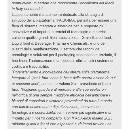
promuovere un settore che rappresenta l’eccellenza del Made
in Italy nel mondo”
.
L’appuntamento è stato inoltre dedicato alla strategia di
sviluppo della piattaforma IPACK-IMA, pensata per essere una
fiera di sistema integrata e sinergica per le proposte più
innovative e di impatto in termini di tecnologie e materiali,
calati in quattro grandi filoni specializzati: Grain Based food,
Liquid food & Beverage, Pharma e Chemicals, e uno dei
pilastri della manifestazione, il settore che racchiude
tecnologie e soluizoni per il packaging secondario e terziario, il
fine linea, l’automazione e la robotica, oltre a tutti i sistemi di
codifica e tracciabilità.
“Potenziamento e innovazione dell’offerta sulla piattaforma
integrata di Ipack Ima: ecco la base della nostra azione da qui
ai prossimi anni”
, asserisce Valerio Soli, presidente di Ipack
Ima.
“Vogliamo guardare al mercato e alle sue evoluzioni
nell’ottica di una sempre maggiore efficacia nell’anticipare i
bisogni di espositori e visitatori provenienti da tutto il mondo
con parole chiave come digitalizzazione, innovazione
tecnologica e sostenibilità, temi sempre più significativi e di
impatto per il nostro comparto. Con IPACK-IMA Milano 2025
miriamo quindi a far sì che espositori e visitatori trovino una