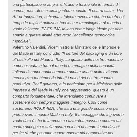
una partecipazione ampia, efficace e funzionale in termini di
numeri, mercati e incoming internazionale. Il nostro claim, The
Art of Innovation, richiama il talento inventivo che ha creato nel
tempo le migliori soluzioni tecniche e tecnologiche al mondo e
vuole delineare IPACK-IMA Milano come luogo ideale per dare
spazio a queste abilità attraverso l’eccellenza tecnologica
mondiale”
.
Valentino Valentini, Viceministro al Ministero delle Imprese e
del Made in Italy conclude:
“Il settore del packaging è un fiore
all'occhiello del Made in Italy. La qualità delle nostre macchine
è riconosciuta in tutto il mondo e immagine della capacità
italiana di saper continuamente andare avanti nello sviluppo
tecnologico mantenendo intatti i valori del nostro tessuto
produttivo. Per il governo, e in particolare per il Ministero delle
Imprese e del Made in Italy che rappresento, questo è un
comparto fondamentale, che intendiamo continuare a
sostenere con sempre maggiore impegno. Così come
sosterremo IPACK-IMA, che sarà una grande occasione per
promuovere il nostro Made in Italy. Il messaggio che il governo
vuole dare è che le imprese e i lavoratori possono contare sul
nostro appoggio e sulla nostra volontà di creare le condizioni
per far sì che possano essere ancora più competitive nel