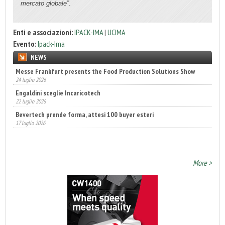
mercato globale”
.
Enti e associazioni:
IPACK-IMA
|
UCIMA
Evento:
Ipack-Ima
NEWS
Engaldini sceglie Incaricotech
22 luglio 2026
Bevertech prende forma, attesi 100 buyer esteri
17 luglio 2026
Fatturato record per l'industria cosmetica in Italia
10 luglio 2026
More >