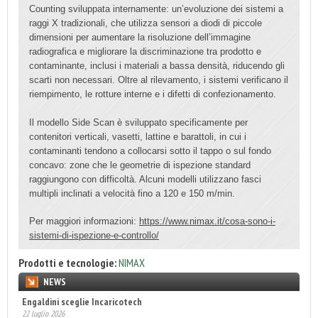
Counting sviluppata internamente: un’evoluzione dei sistemi a
raggi X tradizionali, che utilizza sensori a diodi di piccole
dimensioni per aumentare la risoluzione dell’immagine
radiografica e migliorare la discriminazione tra prodotto e
contaminante, inclusi i materiali a bassa densità, riducendo gli
scarti non necessari. Oltre al rilevamento, i sistemi verificano il
riempimento, le rotture interne e i difetti di confezionamento.
Il modello Side Scan è sviluppato specificamente per
contenitori verticali, vasetti, lattine e barattoli, in cui i
contaminanti tendono a collocarsi sotto il tappo o sul fondo
concavo: zone che le geometrie di ispezione standard
raggiungono con difficoltà. Alcuni modelli utilizzano fasci
multipli inclinati a velocità fino a 120 e 150 m/min.
Per maggiori informazioni:
https://www.nimax.it/cosa-sono-i-
sistemi-di-ispezione-e-controllo/
Prodotti e tecnologie:
NIMAX
NEWS
Engaldini sceglie Incaricotech
22 luglio 2026