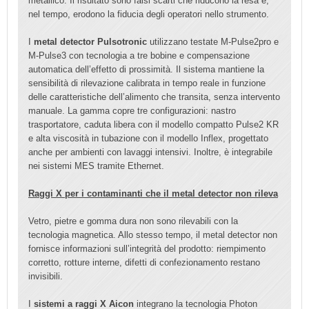
metallico. Il risultato sono falsi scarti che riducono la resa e,
nel tempo, erodono la fiducia degli operatori nello strumento.
I
metal detector Pulsotronic
utilizzano testate M-Pulse2pro e
M-Pulse3 con tecnologia a tre bobine e compensazione
automatica dell’effetto di prossimità. Il sistema mantiene la
sensibilità di rilevazione calibrata in tempo reale in funzione
delle caratteristiche dell’alimento che transita, senza intervento
manuale. La gamma copre tre configurazioni: nastro
trasportatore, caduta libera con il modello compatto Pulse2 KR
e alta viscosità in tubazione con il modello Inflex, progettato
anche per ambienti con lavaggi intensivi. Inoltre, è integrabile
nei sistemi MES tramite Ethernet.
Raggi X per i contaminanti che il metal detector non rileva
Vetro, pietre e gomma dura non sono rilevabili con la
tecnologia magnetica. Allo stesso tempo, il metal detector non
fornisce informazioni sull’integrità del prodotto: riempimento
corretto, rotture interne, difetti di confezionamento restano
invisibili.
I
sistemi a raggi X Aicon
integrano la tecnologia Photon