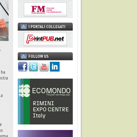
I PORTALI COLLEGATI
,
FOLLOW US
a ha
ostra
la
ie
lo
forma