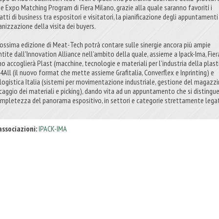
ne Expo Matching Program di Fiera Milano, grazie alla quale saranno favoriti i
tti di business tra espositori e visitatori, la pianificazione degli appuntamenti
anizzazione della visita dei buyers.
rossima edizione di Meat-Tech potrà contare sulle sinergie ancora più ampie
ntite dall'Innovation Alliance nell’ambito della quale, assieme a Ipack-Ima, Fier
o accoglierà Plast (macchine, tecnologie e materiali per l’industria della plast
t4All (il nuovo format che mette assieme Grafitalia, Converflex e Inprinting) e
alogistica Italia (sistemi per movimentazione industriale, gestione del magazzi
caggio dei materiali e picking), dando vita ad un appuntamento che si distingue
ompletezza del panorama espositivo, in settori e categorie strettamente legat
associazioni:
IPACK-IMA