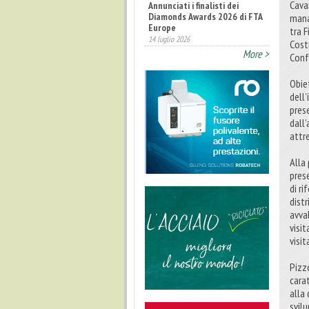
Cava
Annunciati i finalisti dei
Diamonds Awards 2026 di FTA
mana
Europe
tra 
14 luglio 2026
Costr
More >
Conf
Obie
dell’
pres
dall
attr
Alla
pres
di r
dist
avva
visit
visit
Pizz
carat
alla
svil