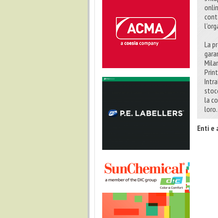
onli
conta
l’org
La p
gara
Milan
Prin
Intr
stoc
la c
loro.
Enti e 