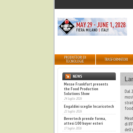
PRODUTTORI DI
TRASFORMATORI
TECNOLOGIE
NEWS
La
Messe Frankfurt presents
the Food Production
Dal 
Solutions Show
most
24 luglio 2026
stra
Engaldini sceglie Incaricotech
food
22 luglio 2026
Meat
Bevertech prende forma,
attesi 100 buyer esteri
di IF
17 luglio 2026
dell