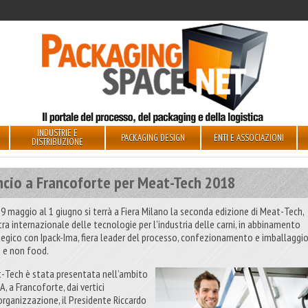
INDUSTRIE E
PACKAGING DESIGN
ENTI E ASSOCIAZIONI
DISTRIBUZIONE
ncio a Francoforte per Meat-Tech 2018
29 maggio al 1 giugno si terrà a Fiera Milano la seconda edizione di Meat-Tech,
ra internazionale delle tecnologie per l'industria delle carni, in abbinamento
tegico con Ipack-Ima, fiera leader del processo, confezionamento e imballaggi
 e non food.
-Tech è stata presentata nell’ambito
FA, a Francoforte, dai vertici
'organizzazione, il Presidente Riccardo