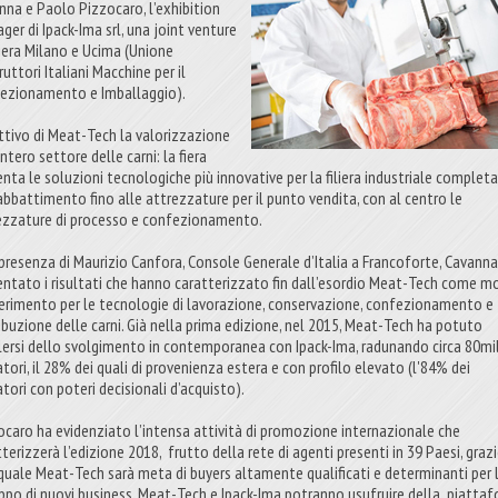
nna e Paolo Pizzocaro, l’exhibition
ger di Ipack-Ima srl, una joint venture
Fiera Milano e Ucima (Unione
uttori Italiani Macchine per il
ezionamento e Imballaggio).
ttivo di Meat-Tech la valorizzazione
intero settore delle carni: la fiera
enta le soluzioni tecnologiche più innovative per la filiera industriale completa
’abbattimento fino alle attrezzature per il punto vendita, con al centro le
ezzature di processo e confezionamento.
 presenza di Maurizio Canfora, Console Generale d’Italia a Francoforte, Cavann
entato i risultati che hanno caratterizzato fin dall’esordio Meat-Tech come m
iferimento per le tecnologie di lavorazione, conservazione, confezionamento e
ribuzione delle carni. Già nella prima edizione, nel 2015, Meat-Tech ha potuto
lersi dello svolgimento in contemporanea con Ipack-Ima, radunando circa 80mi
atori, il 28% dei quali di provenienza estera e con profilo elevato (l'84% dei
atori con poteri decisionali d’acquisto).
ocaro ha evidenziato l’intensa attività di promozione internazionale che
terizzerà l’edizione 2018, frutto della rete di agenti presenti in 39 Paesi, graz
 quale Meat-Tech sarà meta di buyers altamente qualificati e determinanti per 
uppo di nuovi business. Meat-Tech e Ipack-Ima potranno usufruire della piatta