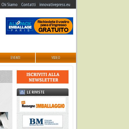
Chi Siamo
Contatti
innovativepress.eu
EVENTI
VIDEO
LE RIVISTE
o