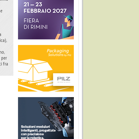
 e
a
ica),
no,
 per
i fra