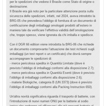
per le spedizioni che vedono il Brasile come Stato di origine o
destinazione.
Il Brasile era già noto per la particolare attenzione posta sulla
sicurezza delle spedizioni, infatti, nel 2024, aveva introdotto la
BRG-05 che prevedeva l’obbligo di fornitura di un documento di
certificazione degli imballaggi omologati prodotti all’estero in
maniera tale da verificare l’effettiva validità dell’omologazione
che, troppo spesso, viene ignorata da chi imballa e spedisce.
Con il DGR 66 edition viene introdotta la BRG-06 che richiede
un documento comprovante l’attuazione dei test richiesti sugli
imballaggi (un test report o un certificato) che dovrà sempre
accompagnare le spedizioni di:
- merce pericolosa spedita in Quantità Limitate (dove è
previsto l’obbligo di imballaggi conformi alla disposizione 2.7);
. merce pericolosa spedita in Quantità Esenti (dove è previsto
l’obbligo di imballaggi conformi alla disposizione 2.6);
- materie Biologiche, categoria B (UN 3373) (dove è previsto
l’obbligo di imballaggi conformi alla Packing Instruction 650).
Un'altra novità significativa riguarda il trasporto di batterie, con
l’introduzione di nuovi numeri ONU per le batterie al sodio
ionico che andranno ad affiancarsi alle già presenti batterie al