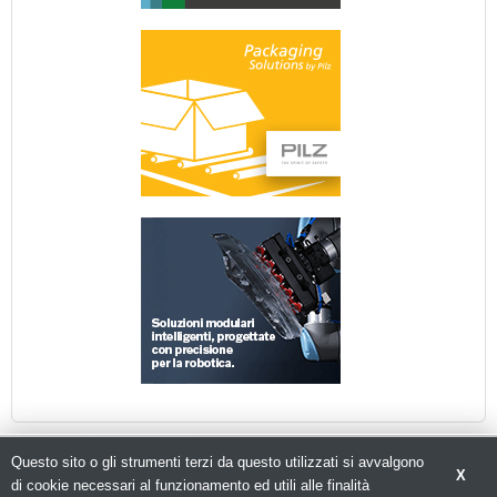
Questo sito o gli strumenti terzi da questo utilizzati si avvalgono
X
di cookie necessari al funzionamento ed utili alle finalità