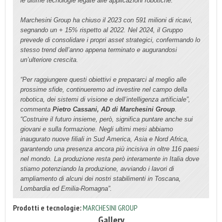
le ultime tecnologie legate alle applicazioni robotiche.
Marchesini Group ha chiuso il 2023 con 591 milioni di ricavi,
segnando un + 15% rispetto al 2022. Nel 2024, il Gruppo
prevede di consolidare i propri asset strategici, confermando lo
stesso trend dell’anno appena terminato e augurandosi
un’ulteriore crescita.
“Per raggiungere questi obiettivi e prepararci al meglio alle
prossime sfide, continueremo ad investire nel campo della
robotica, dei sistemi di visione e dell’intelligenza artificiale”,
commenta
Pietro Cassani, AD di Marchesini Group
.
“Costruire il futuro insieme, però, significa puntare anche sui
giovani e sulla formazione. Negli ultimi mesi abbiamo
inaugurato nuove filiali in Sud America, Asia e Nord Africa,
garantendo una presenza ancora più incisiva in oltre 116 paesi
nel mondo. La produzione resta però interamente in Italia dove
stiamo potenziando la produzione, avviando i lavori di
ampliamento di alcuni dei nostri stabilimenti in Toscana,
Lombardia ed Emilia-Romagna”.
Prodotti e tecnologie:
MARCHESINI GROUP
Gallery