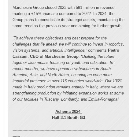
Marchesini Group closed 2023 with 591 million in revenue,
marking a +15% increase compared to 2022. In 2024, the
Group plans to consolidate its strategic assets, maintaining the
same trend as the previous year and aiming for further growth.
“To achieve these objectives and best prepare for the
challenges that lie ahead, we will continue to invest in robotics,
vision systems, and artificial intelligence,”
comments
Pietro
Cassani, CEO of Marchesini Group
.
“Building the future
together also means focusing on youth and education. In
recent months, we have opened new branches in South
America, Asia, and North Africa, ensuring an even more
impactful presence in over 116 countries worldwide. Our 100%
made in Italy production remains entirely in Italy, where we are
strengthening production by initiating expansion works at some
of our facilities in Tuscany, Lombardy, and Emilia-Romagna”.
Achema 2024
Hall 3.1 Booth G3
-------------------------------------------------------------------------------------------
------