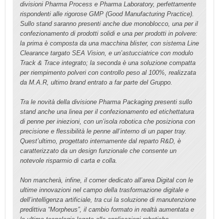
divisioni Pharma Process e Pharma Laboratory, perfettamente
rispondenti alle rigorose GMP (Good Manufacturing Practice).
Sullo stand saranno presenti anche due monoblocco, una per il
confezionamento di prodotti solidi e una per prodotti in polvere:
la prima è composta da una macchina blister, con sistema Line
Clearance targato SEA Vision, e un’astucciatrice con modulo
Track & Trace integrato; la seconda è una soluzione compatta
per riempimento polveri con controllo peso al 100%, realizzata
da M.A.R, ultimo brand entrato a far parte del Gruppo.
Tra le novità della divisione Pharma Packaging presenti sullo
stand anche una linea per il confezionamento ed etichettatura
di penne per iniezioni, con un’isola robotica che posiziona con
precisione e flessibilità le penne all’interno di un paper tray.
Quest’ultimo, progettato internamente dal reparto R&D, è
caratterizzato da un design funzionale che consente un
notevole risparmio di carta e colla.
Non mancherà, infine, il corner dedicato all’area Digital con le
ultime innovazioni nel campo della trasformazione digitale e
dell’intelligenza artificiale, tra cui la soluzione di manutenzione
predittiva “Morpheus”, il cambio formato in realtà aumentata e