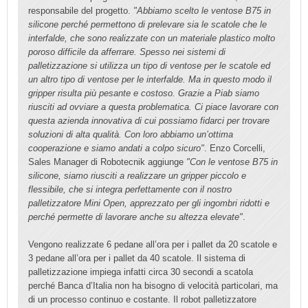
responsabile del progetto.
"Abbiamo scelto le ventose B75 in
silicone perché permettono di prelevare sia le scatole che le
interfalde, che sono realizzate con un materiale plastico molto
poroso difficile da afferrare. Spesso nei sistemi di
palletizzazione si utilizza un tipo di ventose per le scatole ed
un altro tipo di ventose per le interfalde. Ma in questo modo il
gripper risulta più pesante e costoso. Grazie a Piab siamo
riusciti ad ovviare a questa problematica. Ci piace lavorare con
questa azienda innovativa di cui possiamo fidarci per trovare
soluzioni di alta qualità. Con loro abbiamo un’ottima
cooperazione e siamo andati a colpo sicuro"
. Enzo Corcelli,
Sales Manager di Robotecnik aggiunge
"Con le ventose B75 in
silicone, siamo riusciti a realizzare un gripper piccolo e
flessibile, che si integra perfettamente con il nostro
palletizzatore Mini Open, apprezzato per gli ingombri ridotti e
perché permette di lavorare anche su altezza elevate"
.
Vengono realizzate 6 pedane all’ora per i pallet da 20 scatole e
3 pedane all’ora per i pallet da 40 scatole. Il sistema di
palletizzazione impiega infatti circa 30 secondi a scatola
perché Banca d’Italia non ha bisogno di velocità particolari, ma
di un processo continuo e costante. Il robot palletizzatore