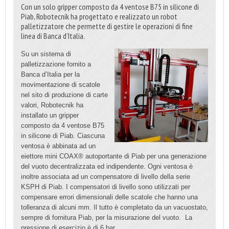
Con un solo gripper composto da 4 ventose B75 in silicone di
Piab, Robotecnik ha progettato e realizzato un robot
palletizzatore che permette di gestire le operazioni di fine
linea di Banca d’Italia.
Su un sistema di
palletizzazione fornito a
Banca d’Italia per la
movimentazione di scatole
nel sito di produzione di carte
valori, Robotecnik ha
installato un gripper
composto da 4 ventose B75
in silicone di Piab. Ciascuna
ventosa è abbinata ad un
eiettore mini COAX® autoportante di Piab per una generazione
del vuoto decentralizzata ed indipendente. Ogni ventosa è
inoltre associata ad un compensatore di livello della serie
KSPH di Piab. I compensatori di livello sono utilizzati per
compensare errori dimensionali delle scatole che hanno una
tolleranza di alcuni mm. Il tutto è completato da un vacuostato,
sempre di fornitura Piab, per la misurazione del vuoto. La
pressione di esercizio è di 6 bar.