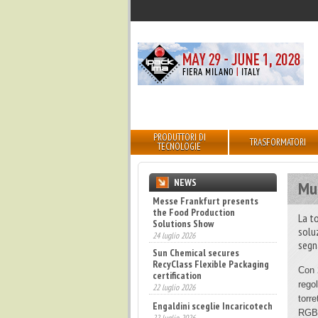
PRODUTTORI DI
TRASFORMATORI
TECNOLOGIE
NEWS
Mu
Messe Frankfurt presents
the Food Production
La t
Solutions Show
solu
24 luglio 2026
segn
Sun Chemical secures
RecyClass Flexible Packaging
Con 
certification
22 luglio 2026
regol
torr
Engaldini sceglie Incaricotech
RGB 
22 luglio 2026