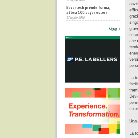
opzi
Bevertech prende forma,
effic
attesi 100 buyer esteri
17 luglio 2026
graz
sing
Annunciati i finalisti dei
Diamonds Awards 2026 di FTA
More >
grav
Europe
esse
14 luglio 2026
che 
rend
ener
vers
pers
La t
faci
tram
Devi
perm
colo
Una 
La t