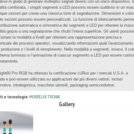
ative in grado di generare molteplici segnali diversi con un unico dispositivo. I
lità combinata, i singoli segmenti a LED possono essere suddivisi in un ma
inque sezioni per creare una classica torre di segnalazione. Dimensioni e colori
te sezioni possono essere personalizzati. La funzione di bilanciamento perme
istribuzione automatica e simmetrica dei segmenti a LED per ottenere la mas
ilità grazie a una segnalazione che sfrutti l’intera superficie. Gli utenti posson
zionare la modalità a livelli per ottenere una rappresentazione precisa e
entuale dei processi operativi, visualizzando informazioni quali l'avanzamento
 produzione o i livelli di riempimento. Nella modalità a segmenti, invece, il col
chema luminoso e l’animazione di ciascun segmento a LED può essere control
ratamente.
ight60 Pro RGB ha ottenuto la certificazione cURus per i mercati U.S.A. e
da e può essere utilizzata su applicazioni dei più diversi settori, inclusi
motive, intralogistica, macchine utensili, packaging semiconduttori.
ti e tecnologie:
MURRELEKTRONIK
Gallery