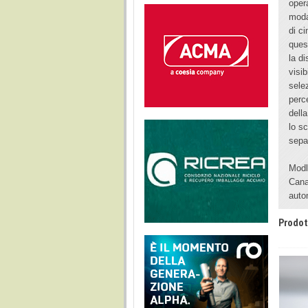
oper
moda
di c
ques
la d
visib
sele
perc
della
lo s
sepa
Modl
Cana
auto
Prodot