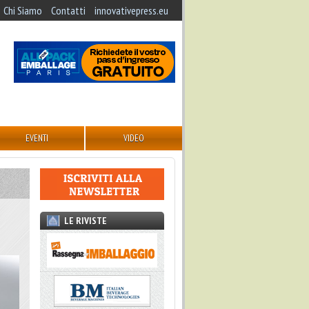
Chi Siamo
Contatti
innovativepress.eu
EVENTI
VIDEO
LE RIVISTE