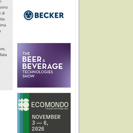
n
ssimo
 di
tte
sima
o
ore,
lata