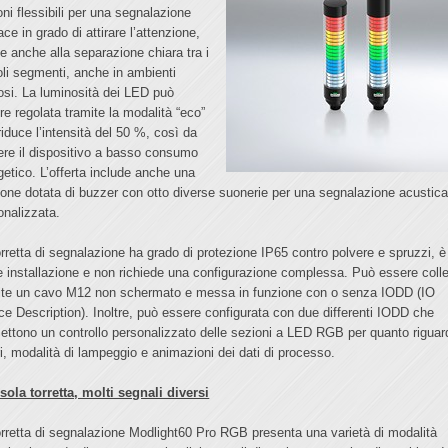
oni flessibili per una segnalazione
ace in grado di attirare l’attenzione,
ie anche alla separazione chiara tra i
oli segmenti, anche in ambienti
osi. La luminosità dei LED può
re regolata tramite la modalità “eco”
riduce l’intensità del 50 %, così da
ere il dispositivo a basso consumo
getico. L’offerta include anche una
ione dotata di buzzer con otto diverse suonerie per una segnalazione acustic
onalizzata.
orretta di segnalazione ha grado di protezione IP65 contro polvere e spruzzi, è
le installazione e non richiede una configurazione complessa. Può essere coll
ite un cavo M12 non schermato e messa in funzione con o senza IODD (IO
ce Description). Inoltre, può essere configurata con due differenti IODD che
ettono un controllo personalizzato delle sezioni a LED RGB per quanto riguar
ri, modalità di lampeggio e animazioni dei dati di processo.
sola torretta, molti segnali diversi
orretta di segnalazione Modlight60 Pro RGB presenta una varietà di modalità