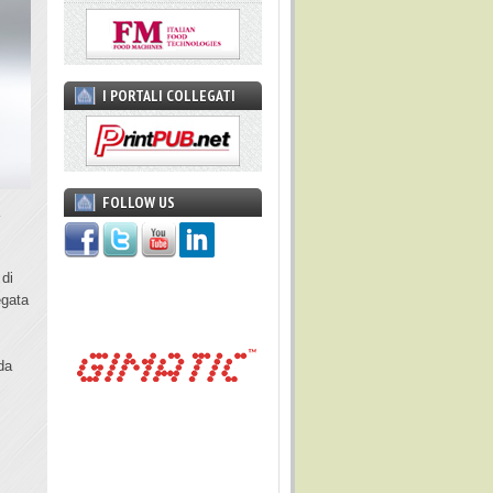
I PORTALI COLLEGATI
FOLLOW US
a
 di
egata
da