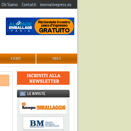
Chi Siamo
Contatti
innovativepress.eu
EVENTI
VIDEO
LE RIVISTE