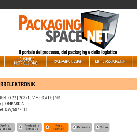
INDUSTRIE E
PACKAGING DESIGN
ENTI E ASSOCIAZIONI
DISTRIBUZIONE
RRELEKTRONIK
RENTO 22 | 20871 | VIMERCATE | MB
A | LOMBARDIA
el. 039/6872611
Profilo
Prodotti in
Post
Referenze
Video
ziendale
Dettaglio
correlati