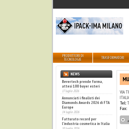
PRODUTTORI DI
TRASFORMATORI
TECNOLOGIE
NEWS
MU
Bevertech prende forma,
attesi 100 buyer esteri
17 luglio 2026
VIA T
ITALI
Annunciati i finalisti dei
Diamonds Awards 2026 di FTA
Tel:
T
Europe
Fax:
14 luglio 2026
Fatturato record per
A
l'industria cosmetica in Italia
10 luglio 2026