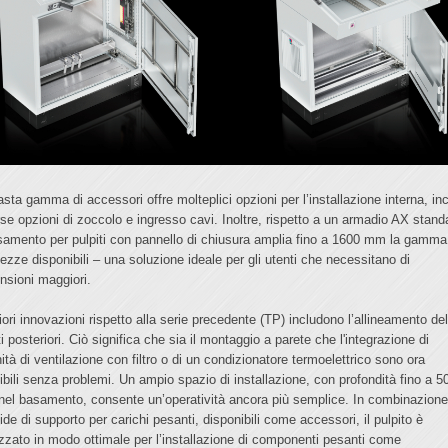
asta gamma di accessori offre molteplici opzioni per l’installazione interna, in
rse opzioni di zoccolo e ingresso cavi. Inoltre, rispetto a un armadio AX stand
asamento per pulpiti con pannello di chiusura amplia fino a 1600 mm la gamma
hezze disponibili – una soluzione ideale per gli utenti che necessitano di
nsioni maggiori.
iori innovazioni rispetto alla serie precedente (TP) includono l’allineamento del
i posteriori. Ciò significa che sia il montaggio a parete che l'integrazione di
ità di ventilazione con filtro o di un condizionatore termoelettrico sono ora
ibili senza problemi. Un ampio spazio di installazione, con profondità fino a 5
el basamento, consente un’operatività ancora più semplice. In combinazion
ide di supporto per carichi pesanti, disponibili come accessori, il pulpito è
ezzato in modo ottimale per l’installazione di componenti pesanti come