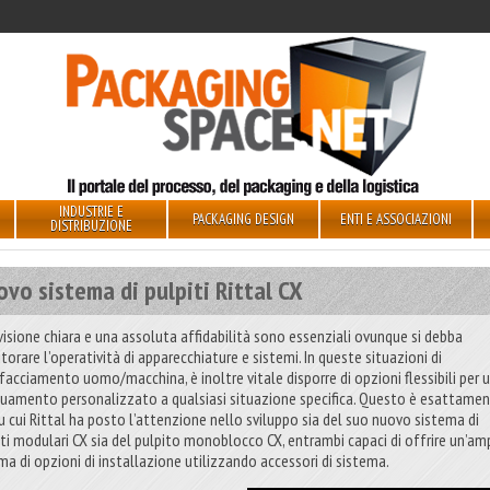
INDUSTRIE E
PACKAGING DESIGN
ENTI E ASSOCIAZIONI
DISTRIBUZIONE
vo sistema di pulpiti Rittal CX
visione chiara e una assoluta affidabilità sono essenziali ovunque si debba
orare l’operatività di apparecchiature e sistemi. In queste situazioni di
rfacciamento uomo/macchina, è inoltre vitale disporre di opzioni flessibili per 
uamento personalizzato a qualsiasi situazione specifica. Questo è esattame
su cui Rittal ha posto l’attenzione nello sviluppo sia del suo nuovo sistema di
iti modulari CX sia del pulpito monoblocco CX, entrambi capaci di offrire un’am
a di opzioni di installazione utilizzando accessori di sistema.