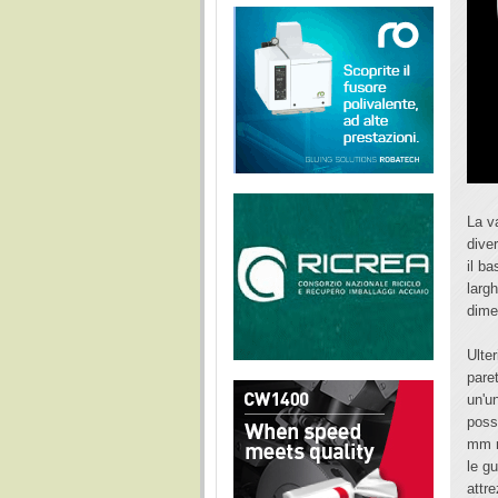
La v
dive
il b
larg
dime
Ulter
paret
un'un
poss
mm n
le gu
attr