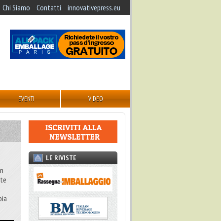
Chi Siamo
Contatti
innovativepress.eu
EVENTI
VIDEO
LE RIVISTE
un
nte
pia