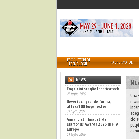
PRODUTTORI DI
TRASFORMATORI
TECNOLOGIE
NEWS
Nuo
Engaldini sceglie Incaricotech
22 luglio 2026
Una 
monit
Bevertech prende forma,
attesi 100 buyer esteri
inte
17 luglio 2026
adeg
ciò 
Annunciati i finalisti dei
Diamonds Awards 2026 di FTA
pulp
Europe
gamm
14 luglio 2026