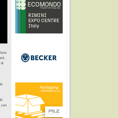
cluse
ard,
 di
le
00
e con