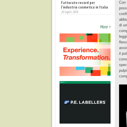
Fatturato record per
Con i
l'industria cosmetica in Italia
poss
10 luglio 2026
confi
abbi
di u
More >
compo
legg
fles
assi
il p
cons
spec
pulp
comp