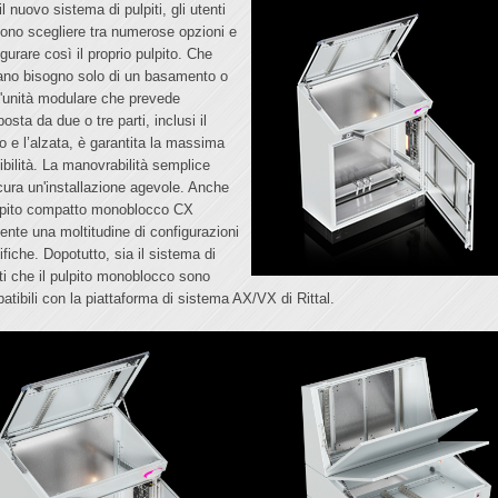
l nuovo sistema di pulpiti, gli utenti
ono scegliere tra numerose opzioni e
gurare così il proprio pulpito. Che
ano bisogno solo di un basamento o
n'unità modulare che prevede
sta da due o tre parti, inclusi il
io e l’alzata, è garantita la massima
sibilità. La manovrabilità semplice
cura un'installazione agevole. Anche
ulpito compatto monoblocco CX
ente una moltitudine di configurazioni
ifiche. Dopotutto, sia il sistema di
iti che il pulpito monoblocco sono
atibili con la piattaforma di sistema AX/VX di Rittal.