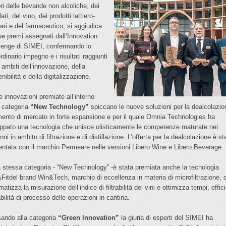
ori delle bevande non alcoliche, dei
llati, del vino, dei prodotti lattiero-
ari e del farmaceutico, si aggiudica
ue premi assegnati dall’Innovation
lenge di SIMEI, confermando lo
rdinario impegno e i risultati raggiunti
 ambiti dell’innovazione, della
nibilità e della digitalizzazione.
e innovazioni premiate all’interno
a categoria
“New Technology”
spiccano le nuove soluzioni per la dealcolazio
ento di mercato in forte espansione e per il quale Omnia Technologies ha
uppato una tecnologia che unisce olisticamente le competenze maturate nei
ni in ambito di filtrazione e di distillazione. L’offerta per la dealcolazione è st
entata con il marchio Permeare nelle versioni Libero Wine e Libero Beverage.
a stessa categoria - “New Technology” -è stata premiata anche la tecnologia
Fitdel brand Win&Tech, marchio di eccellenza in materia di microfiltrazione, 
atizza la misurazione dell’indice di filtrabilità dei vini e ottimizza tempi, effi
bilità di processo delle operazioni in cantina.
ando alla categoria
“Green Innovation”
la giuria di esperti del SIMEI ha