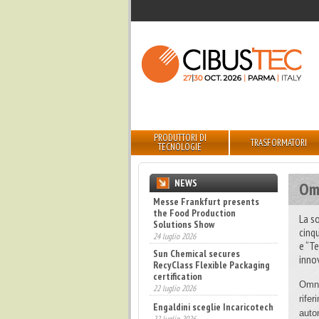
PRODUTTORI DI
TRASFORMATORI
TECNOLOGIE
NEWS
Omn
Sun Chemical secures
RecyClass Flexible Packaging
La s
certification
cinq
22 luglio 2026
e “T
Engaldini sceglie Incaricotech
inno
22 luglio 2026
Bevertech prende forma,
Omni
attesi 100 buyer esteri
rifer
17 luglio 2026
auto