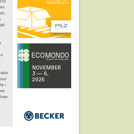
izza
ero
tem,
a
del
a
 e
alori
iosa
he i
one
linee