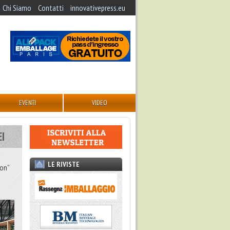
Chi Siamo
Contatti
innovativepress.eu
EVENTI
VIDEO
EI
LE RIVISTE
ion”