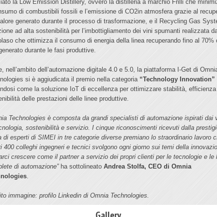
iato la Low Emission Distillery, ovvero la distilleria a marchio Frilli che minim
onsumo di combustibili fossili e l’emissione di CO2in atmosfera grazie al recup
calore generato durante il processo di trasformazione, e il Recycling Gas Sys
zione ad alta sostenibilità per l’imbottigliamento dei vini spumanti realizzata d
olaso che ottimizza il consumo di energia della linea recuperando fino al 70% 
generato durante le fasi produttive.
ne, nell’ambito dell’automazione digitale 4.0 e 5.0, la piattaforma I-Get di Omni
nologies si è aggiudicata il premio nella categoria
“Technology Innovation”
ndosi come la soluzione IoT di eccellenza per ottimizzare stabilità, efficienza
nibilità delle prestazioni delle linee produttive.
ia Technologies è composta da grandi specialisti di automazione ispirati dai v
cnologia, sostenibilità e servizio. I cinque riconoscimenti ricevuti dalla prestig
a di esperti di SIMEI in tre categorie diverse premiano lo straordinario lavoro c
ri 400 colleghi ingegneri e tecnici svolgono ogni giorno sui temi della innovazi
arci crescere come il partner a servizio dei propri clienti per le tecnologie e le 
lete di automazione”
ha sottolineato
Andrea Stolfa, CEO di Omnia
nologies
.
ito immagine: profilo Linkedin di Omnia Technologies.
Gallery