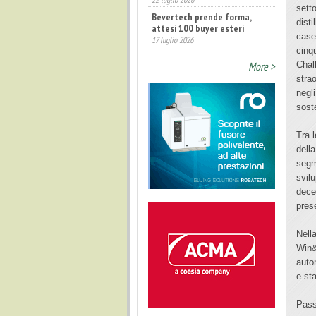
Annunciati i finalisti dei
sett
Diamonds Awards 2026 di FTA
disti
Europe
case
14 luglio 2026
cinq
More >
Chal
strao
negli
soste
Tra l
dell
segm
svil
decen
pres
Nell
Win&
autom
e sta
Pass