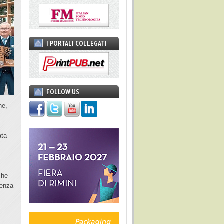
I PORTALI COLLEGATI
FOLLOW US
ne,
ata
che
cienza