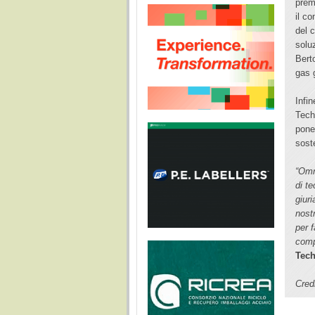
prem
il c
del 
solu
Bert
gas 
Infi
Tech
pone
soste
“Omn
di te
giuri
nost
per f
comp
Tech
Cred