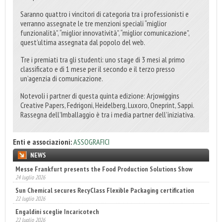
Saranno quattro i vincitori di categoria tra i professionisti e
verranno assegnate le tre menzioni speciali “miglior
funzionalità”, “miglior innovatività”, “miglior comunicazione”,
quest’ultima assegnata dal popolo del web.
Tre i premiati tra gli studenti: uno stage di 3 mesi al primo
classificato e di 1 mese per il secondo e il terzo presso
un’agenzia di comunicazione.
Notevoli i partner di questa quinta edizione: Arjowiggins
Creative Papers, Fedrigoni, Heidelberg, Luxoro, Oneprint, Sappi.
Rassegna dell’Imballaggio è tra i media partner dell’iniziativa.
Enti e associazioni:
ASSOGRAFICI
NEWS
Messe Frankfurt presents the Food Production Solutions Show
Sun Chemical secures RecyClass Flexible Packaging certification
24 luglio 2026
22 luglio 2026
Engaldini sceglie Incaricotech
22 luglio 2026
Bevertech prende forma, attesi 100 buyer esteri
17 luglio 2026