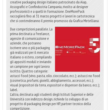
creative packaging design italiano patrocinato da Aiap,
Assografici e Confindustria Campania, rivolto ai designer
professionisti e a quelli in formazione. OneMorePack
raccoglierà fino al 31 marzo progetti e lavori in cartotecnica
che si contenderanno il premio promosso da Grafica Metelliana.
Due competizioni parallele. La
prima destinata a freelance,
agenzie di comunicazione e
aziende, che potranno
iscrivere uno o più packaging
già realizzati per il mercato
italiano o estero, compilando
gli appositi moduli e inviando
un campione per ogni lavoro
iscritto. Quattro categorie:
astucci food (vino, pasta, olio, cioccolato, ecc.); astucci no food
(cosmetica, profumi, gioielli, abbigliamento, accessori, ecc.);
visual (espositori da terra, espositori e dispenser da banco, ecc.);
label.
L’altra, destinata agli studenti degli Istituti Superiori e delle
Università con indirizzo design, richiede lo sviluppo di un
progetto di packaging design per HP, partner tecnico della
competizione.