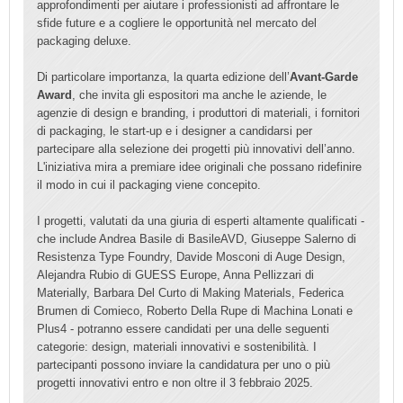
approfondimenti per aiutare i professionisti ad affrontare le
sfide future e a cogliere le opportunità nel mercato del
packaging deluxe.
Di particolare importanza, la quarta edizione dell’
Avant-Garde
Award
, che invita gli espositori ma anche le aziende, le
agenzie di design e branding, i produttori di materiali, i fornitori
di packaging, le start-up e i designer a candidarsi per
partecipare alla selezione dei progetti più innovativi dell’anno.
L'iniziativa mira a premiare idee originali che possano ridefinire
il modo in cui il packaging viene concepito.
I progetti, valutati da una giuria di esperti altamente qualificati -
che include Andrea Basile di BasileAVD, Giuseppe Salerno di
Resistenza Type Foundry, Davide Mosconi di Auge Design,
Alejandra Rubio di GUESS Europe, Anna Pellizzari di
Materially, Barbara Del Curto di Making Materials, Federica
Brumen di Comieco, Roberto Della Rupe di Machina Lonati e
Plus4 - potranno essere candidati per una delle seguenti
categorie: design, materiali innovativi e sostenibilità. I
partecipanti possono inviare la candidatura per uno o più
progetti innovativi entro e non oltre il 3 febbraio 2025.