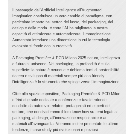
Il passaggio dall'Artificial Intelligence all'Augmented
Imagination costituisce un vero cambio di paradigma, con
particolare impatto nei settori del lusso, del packaging, del
design e della moda. Mentre l’AI ha migliorato la nostra
capacità di ottimizzare e automatizzare, l'Immaginazione
Aumentata introduce una dimensione in cui la tecnologia
avanzata si fonde con la creatività.
A Packaging Première & PCD Milano 2025 natura, intelligenza
e futuro si uniscono. Nel packaging, la profondità è sulla
superficie: la natura è ovunque e richiama temi di sostenibilità,
ricerca e sviluppo di materiali sempre più eco-friendly;
l’intelligenza è lo strumento che spinge verso l’immaginazione.
Oltre allo spazio espositivo, Packaging Première & PCD Milan
offrirà due sale dedicate a conferenze e tavole rotonde
condotte da autorevoli relatori, protagonisti ed esperti del
settore, che condivideranno il loro know-how su temi legati al
packaging, al design, all’innovazione responsabile e ai
materiali all'avanguardia. Verranno inoltre presentate le ultime
tendenze, i case study più rivoluzionari e preziosi