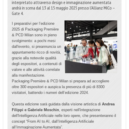
interpretato attraverso design e immaginazione aumentata
andrà in scena dal 13 al 15 maggio 2025 presso l'Allianz MiCo –
Gate 4.
I preparativi per l’edizione
2025 di Packaging Première
& PCD Milan sono in pieno
svolgimento: a pochi mesi
dall'evento, si preannuncia un
appuntamento ricco di novità,
grazie alla notevole qualità
degli espositori, a contenuti di
valore e alle attività correlate
alla manifestazione.
Packaging Première & PCD Milan si prepara ad accogliere
oltre 300 espositori e auspica la presenza di più di 8300
visitatori, battendo i numeri dell’edizione 2024.
Questa edizione sarà guidata dalla visione artistica di
Andrea
Filippi e Gabriele Moschin
, esperti nell'integrazione
dell'Intelligenza Artificiale nelle loro opere, che presenteranno il
concept “From AI to AI, dall’Intelligenza Artificiale
all’Immaginazione Aumentata”.