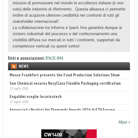
mission di promuovere nel mondo le eccellenze italiane (e non
solo) delle industrie di riferimento. Questa alleanza ci permette
inoltre di acquisire ulteriore credibilità nei confronti di tutti gli
stakeholder internazionali”.
La collaborazione tra Informa e Ipack Ima garantirà dunque ai
sistemi industriali del processo e del confezionamento una
visibilità diffusa sui mercati in tutti i continenti, supportati da
competenze verticali su questi settori.
Enti e associazioni:
IPACK-IMA
NEWS
Sun Chemical secures RecyClass Flexible Packaging certification
22 luglio 2026
Engaldini sceglie Incaricotech
22 luglio 2026
Annunciati i finalisti dei Diamonds Awards 2026 di FTA Europe
14 luglio 2026
More >