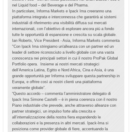
nel Liquid food – del Beverage e del Pharma.
In particolare, Informa Markets e Ipack Ima creeranno una
piattaforma integrata e interconnessa che garantirà ai sistemi
industriali di riferimento una visibilità diffusa sui mercati
internazionali, con l’obiettivo di esplorare ancora più a fondo
tutte le opportunità di espansione e crescita su scala globale.
Ian Roberts, Vice President - Asia, Informa Markets commenta
"Con Ipack Ima stringiamo un'alleanza con un partner ed un
leader di settore riconosciuto a livello globale con una vasta
conoscenza nei principali settori in cui il nostro ProPak Global
Portfolio opera. Insieme ai nostri mercati strategici
dell’America Latina, Egitto e Nord Africa, Cina e Asia, è una
grande opportunità per Informa sviluppare questa partnership in
Europa, e offrire così ai nostri clienti una piattaforma
veramente globale”.
“Questo accordo – commenta l’amministratore delegato di
Ipack Ima Simone Castelli – è in piena coerenza con il nostro
Piano industriale che prevede, anche attraverso alleanze con
partner strategici, un impulso forte alla crescita e
all’internalizzazione della nostra fiera espandendo le
collaborazioni e la presenza in altri mercati. Ipack-Ima si
posiziona come provider globale di fiere, accentuando la