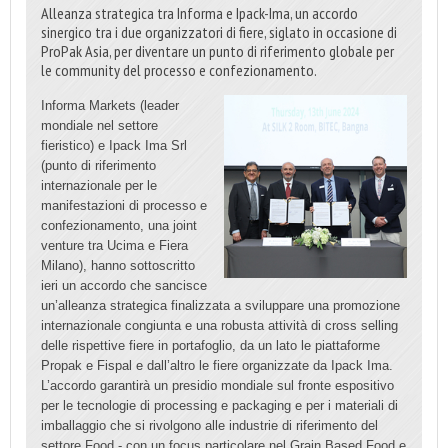
Alleanza strategica tra Informa e Ipack-Ima, un accordo
sinergico tra i due organizzatori di fiere, siglato in occasione di
ProPak Asia, per diventare un punto di riferimento globale per
le community del processo e confezionamento.
Informa Markets (leader
mondiale nel settore
fieristico) e Ipack Ima Srl
(punto di riferimento
internazionale per le
manifestazioni di processo e
confezionamento, una joint
venture tra Ucima e Fiera
Milano), hanno sottoscritto
ieri un accordo che sancisce
un’alleanza strategica finalizzata a sviluppare una promozione
internazionale congiunta e una robusta attività di cross selling
delle rispettive fiere in portafoglio, da un lato le piattaforme
Propak e Fispal e dall’altro le fiere organizzate da Ipack Ima.
L’accordo garantirà un presidio mondiale sul fronte espositivo
per le tecnologie di processing e packaging e per i materiali di
imballaggio che si rivolgono alle industrie di riferimento del
settore Food - con un focus particolare nel Grain Based Food e