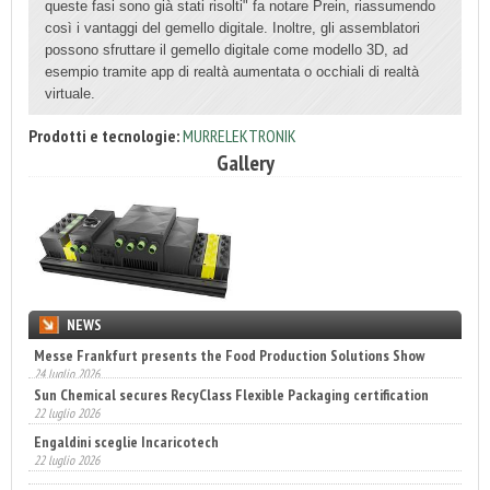
queste fasi sono già stati risolti" fa notare Prein, riassumendo
così i vantaggi del gemello digitale. Inoltre, gli assemblatori
possono sfruttare il gemello digitale come modello 3D, ad
esempio tramite app di realtà aumentata o occhiali di realtà
virtuale.
Prodotti e tecnologie:
MURRELEKTRONIK
Gallery
NEWS
Sun Chemical secures RecyClass Flexible Packaging certification
22 luglio 2026
Engaldini sceglie Incaricotech
22 luglio 2026
Annunciati i finalisti dei Diamonds Awards 2026 di FTA Europe
14 luglio 2026