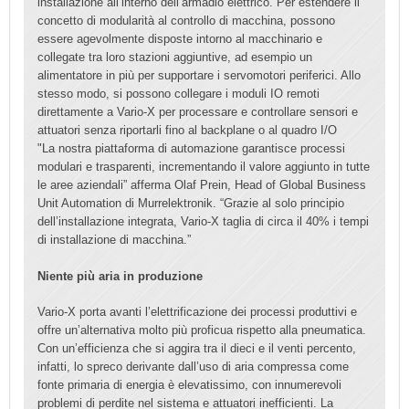
installazione all’interno dell’armadio elettrico. Per estendere il
concetto di modularità al controllo di macchina, possono
essere agevolmente disposte intorno al macchinario e
collegate tra loro stazioni aggiuntive, ad esempio un
alimentatore in più per supportare i servomotori periferici. Allo
stesso modo, si possono collegare i moduli IO remoti
direttamente a Vario-X per processare e controllare sensori e
attuatori senza riportarli fino al backplane o al quadro I/O
"La nostra piattaforma di automazione garantisce processi
modulari e trasparenti, incrementando il valore aggiunto in tutte
le aree aziendali” afferma Olaf Prein, Head of Global Business
Unit Automation di Murrelektronik. “Grazie al solo principio
dell’installazione integrata, Vario-X taglia di circa il 40% i tempi
di installazione di macchina.”
Niente più aria in produzione
Vario-X porta avanti l’elettrificazione dei processi produttivi e
offre un’alternativa molto più proficua rispetto alla pneumatica.
Con un’efficienza che si aggira tra il dieci e il venti percento,
infatti, lo spreco derivante dall’uso di aria compressa come
fonte primaria di energia è elevatissimo, con innumerevoli
problemi di perdite nel sistema e attuatori inefficienti. La