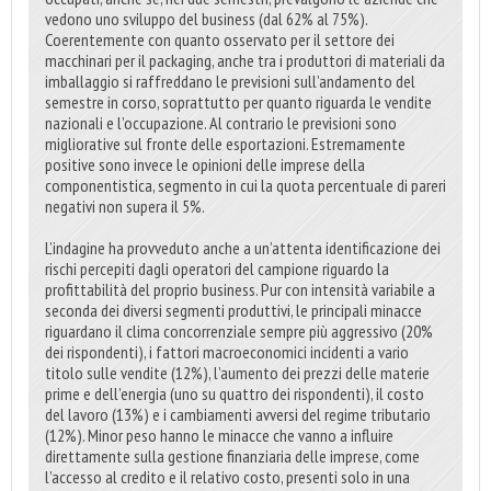
vedono uno sviluppo del business (dal 62% al 75%).
Coerentemente con quanto osservato per il settore dei
macchinari per il packaging, anche tra i produttori di materiali da
imballaggio si raffreddano le previsioni sull’andamento del
semestre in corso, soprattutto per quanto riguarda le vendite
nazionali e l’occupazione. Al contrario le previsioni sono
migliorative sul fronte delle esportazioni. Estremamente
positive sono invece le opinioni delle imprese della
componentistica, segmento in cui la quota percentuale di pareri
negativi non supera il 5%.
L’indagine ha provveduto anche a un’attenta identificazione dei
rischi percepiti dagli operatori del campione riguardo la
profittabilità del proprio business. Pur con intensità variabile a
seconda dei diversi segmenti produttivi, le principali minacce
riguardano il clima concorrenziale sempre più aggressivo (20%
dei rispondenti), i fattori macroeconomici incidenti a vario
titolo sulle vendite (12%), l’aumento dei prezzi delle materie
prime e dell’energia (uno su quattro dei rispondenti), il costo
del lavoro (13%) e i cambiamenti avversi del regime tributario
(12%). Minor peso hanno le minacce che vanno a influire
direttamente sulla gestione finanziaria delle imprese, come
l’accesso al credito e il relativo costo, presenti solo in una