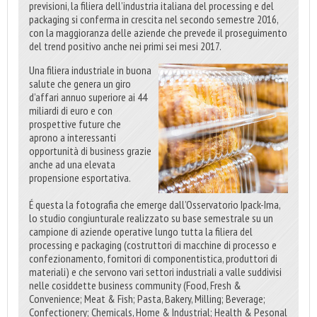
previsioni, la filiera dell’industria italiana del processing e del
packaging si conferma in crescita nel secondo semestre 2016,
con la maggioranza delle aziende che prevede il proseguimento
del trend positivo anche nei primi sei mesi 2017.
Una filiera industriale in buona
salute che genera un giro
d’affari annuo superiore ai 44
miliardi di euro e con
prospettive future che
aprono a interessanti
opportunità di business grazie
anche ad una elevata
propensione esportativa.
É questa la fotografia che emerge dall’Osservatorio Ipack-Ima,
lo studio congiunturale realizzato su base semestrale su un
campione di aziende operative lungo tutta la filiera del
processing e packaging (costruttori di macchine di processo e
confezionamento, fornitori di componentistica, produttori di
materiali) e che servono vari settori industriali a valle suddivisi
nelle cosiddette business community (Food, Fresh &
Convenience; Meat & Fish; Pasta, Bakery, Milling; Beverage;
Confectionery; Chemicals, Home & Industrial; Health & Pesonal