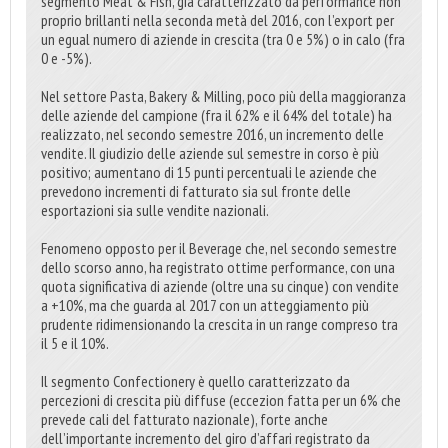
segmento Meat & Fish, già caratterizzato da performance non
proprio brillanti nella seconda metà del 2016, con l’export per
un egual numero di aziende in crescita (tra 0 e 5%) o in calo (fra
0 e -5%).
Nel settore Pasta, Bakery & Milling, poco più della maggioranza
delle aziende del campione (fra il 62% e il 64% del totale) ha
realizzato, nel secondo semestre 2016, un incremento delle
vendite. Il giudizio delle aziende sul semestre in corso è più
positivo; aumentano di 15 punti percentuali le aziende che
prevedono incrementi di fatturato sia sul fronte delle
esportazioni sia sulle vendite nazionali.
Fenomeno opposto per il Beverage che, nel secondo semestre
dello scorso anno, ha registrato ottime performance, con una
quota significativa di aziende (oltre una su cinque) con vendite
a +10%, ma che guarda al 2017 con un atteggiamento più
prudente ridimensionando la crescita in un range compreso tra
il 5 e il 10%.
Il segmento Confectionery è quello caratterizzato da
percezioni di crescita più diffuse (eccezion fatta per un 6% che
prevede cali del fatturato nazionale), forte anche
dell’importante incremento del giro d’affari registrato da