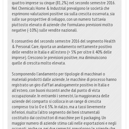
quattro imprese su cinque (81,2%) nel secondo semestre 2016.
Nel Chemicals Home & Industrial prevalgono le società che
esprimono valutazioni positive sia sulla crescita osservata, sia
sulle sue prospettive di sviluppo, con un numero tuttavia
piuttosto elevato di aziende che formulano previsioni molto
negative (-10%) sulle vendite nazionali.
Il consuntivo del secondo semestre 2016 del segmento Health
& Personal Care, riporta un andamento nettamente positivo
delle vendite in Italia e all’estero (> 5% per oltre il 40% delle
imprese). Crescono le previsioni positive, ma diminuiscono
quelle di crescita molto elevata.
Scomponendo l’andamento per tipologie di macchinari o
materiali prodotti dalle aziende, le macchine di processo hanno
registrato un giro d’affari analogamente positivo in Italia e
all’estero, con buoni riscontri anche dal punto di vista
occupazionale. In entrambi i semestri, la maggioranza delle
aziende del comparto si colloca in un range di crescita
compreso tra lo 0 e il 5%. In rialzo, ma a tassi lievemente
inferiori, risulta l’altro segmento dei beni strumentali
costituito dai costruttori di macchine per il packaging. Un
maggior numero di aziende stima cali nelle esportazioni e negli
occupati, anche se, nei due semestri, prevalgono le aziende che