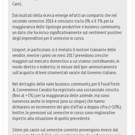
Care).
Dai risultati della ricerca emerge infatti un comparto che nel
secondo semestre 2016 è cresciuto tra lo 0% e il 5% per la
maggioranza delle tipologie produttive e business community,
un dato che ha inciso significativamente sul sentiment positivo
degli imprenditori per il semestre in corso.
L’export, in particolare, si è rivelato il motore trainante delle
vendite, mentre i primi sei mesi 2017 prevedono crescite
maggiori sul mercato domestico a cui stanno contribuendo, in
modo diretto o indiretto, le misure dell’iper-ammortamento
sull’acquisto di beni strumentali varate dal Governo italiano.
Nel dettaglio delle varie business community, per il Food Fresh
& Convenience l’analisi ha registrato una sostanziale crescita
(fino al +5%) per la maggioranza delle aziende, ma sono
numerose anche le imprese (una su cinque) che hanno
dichiarato un incremento del giro d’affari a doppia cifra (+10%).
Inoltre, le previsioni sul semestre in corso sono migliorative
rispetto alla situazione di quello precedente.
Stime più caute sul semestre corrente provengono invece dal