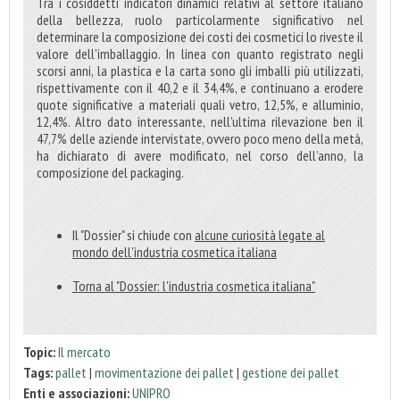
Tra i cosiddetti indicatori dinamici relativi al settore italiano
della bellezza, ruolo particolarmente significativo nel
determinare la composizione dei costi dei cosmetici lo riveste il
valore dell’imballaggio. In linea con quanto registrato negli
scorsi anni, la plastica e la carta sono gli imballi più utilizzati,
rispettivamente con il 40,2 e il 34,4%, e continuano a erodere
quote significative a materiali quali vetro, 12,5%, e alluminio,
12,4%. Altro dato interessante, nell’ultima rilevazione ben il
47,7% delle aziende intervistate, ovvero poco meno della metà,
ha dichiarato di avere modificato, nel corso dell’anno, la
composizione del packaging.
Il "Dossier" si chiude con
alcune curiosità legate al
mondo dell'industria cosmetica italiana
Torna al "
Dossier: l'industria cosmetica italiana
"
Topic:
Il mercato
Tags:
pallet
|
movimentazione dei pallet
|
gestione dei pallet
Enti e associazioni:
UNIPRO