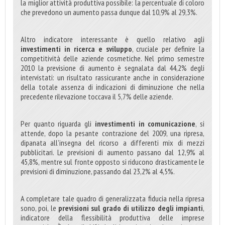
la miglior attività produttiva possibile: la percentuale di coloro
che prevedono un aumento passa dunque dal 10,9% al 29,3%.
Altro indicatore interessante è quello relativo agli
investimenti in ricerca e sviluppo
, cruciale per definire la
competitività delle aziende cosmetiche. Nel primo semestre
2010 la previsione di aumento è segnalata dal 44,2% degli
intervistati: un risultato rassicurante anche in considerazione
della totale assenza di indicazioni di diminuzione che nella
precedente rilevazione toccava il 5,7% delle aziende.
Per quanto riguarda gli
investimenti in comunicazione
, si
attende, dopo la pesante contrazione del 2009, una ripresa,
dipanata all’insegna del ricorso a differenti mix di mezzi
pubblicitari. Le previsioni di aumento passano dal 12,9% al
45,8%, mentre sul fronte opposto si riducono drasticamente le
previsioni di diminuzione, passando dal 23,2% al 4,5%.
A completare tale quadro di generalizzata fiducia nella ripresa
sono, poi, le
previsioni sul grado di utilizzo degli impianti
,
indicatore della flessibilità produttiva delle imprese