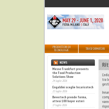
PRODUTTORI DI
TRASFORMATORI
TECNOLOGIE
NEWS
Rit
Messe Frankfurt presents
the Food Production
L'ed
Solutions Show
tra 
24 luglio 2026
gest
Engaldini sceglie Incaricotech
22 luglio 2026
Inna
comp
Bevertech prende forma,
attesi 100 buyer esteri
vann
17 luglio 2026
risp