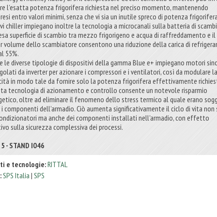
ire l’esatta potenza frigorifera richiesta nel preciso momento, mantenendo
eresi entro valori minimi, senza che vi sia un inutile spreco di potenza frigorifera
vi chiller impiegano inoltre la tecnologia a microcanali sulla batteria di scambi
tesa superficie di scambio tra mezzo frigorigeno e acqua di raffreddamento e il
r volume dello scambiatore consentono una riduzione della carica di refrigera
 al 55%.
e le diverse tipologie di dispositivi della gamma Blue e+ impiegano motori sin
golati da inverter per azionare i compressori e i ventilatori, così da modulare l
cità in modo tale da fornire solo la potenza frigorifera effettivamente richies
ta tecnologia di azionamento e controllo consente un notevole risparmio
getico, oltre ad eliminare il fenomeno dello stress termico al quale erano sog
i i componenti dell’armadio. Ciò aumenta significativamente il ciclo di vita non
condizionatori ma anche dei componenti installati nell'armadio, con effetto
tivo sulla sicurezza complessiva dei processi.
 5 - STAND I046
ti e tecnologie:
RITTAL
:
SPS Italia
|
SPS