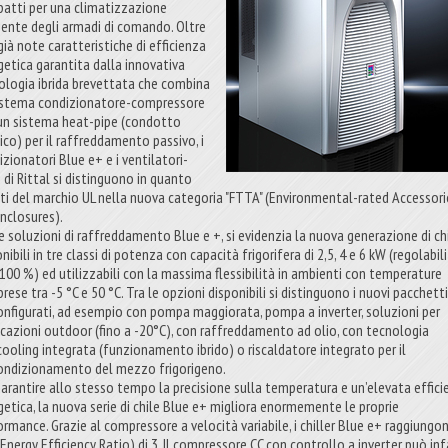
atti per una climatizzazione
ciente degli armadi di comando. Oltre
già note caratteristiche di efficienza
getica garantita dalla innovativa
ologia ibrida brevettata che combina
istema condizionatore-compressore
un sistema heat-pipe (condotto
ico) per il raffreddamento passivo, i
zionatori Blue e+ e i ventilatori-
o di Rittal si distinguono in quanto
ti del marchio UL nella nuova categoria "FTTA" (Environmental-rated Accessori
Enclosures).
le soluzioni di raffreddamento Blue e +, si evidenzia la nuova generazione di chi
nibili in tre classi di potenza con capacità frigorifera di 2,5, 4 e 6 kW (regolabili
 100 %) ed utilizzabili con la massima flessibilità in ambienti con temperature
ese tra -5 °C e 50 °C. Tra le opzioni disponibili si distinguono i nuovi pacchett
onfigurati, ad esempio con pompa maggiorata, pompa a inverter, soluzioni per
icazioni outdoor (fino a -20°C), con raffreddamento ad olio, con tecnologia
cooling integrata (funzionamento ibrido) o riscaldatore integrato per il
ondizionamento del mezzo frigorigeno.
garantire allo stesso tempo la precisione sulla temperatura e un’elevata effic
getica, la nuova serie di chile Blue e+ migliora enormemente le proprie
ormance. Grazie al compressore a velocità variabile, i chiller Blue e+ raggiungo
Energy Efficiency Ratio) di 3. Il compressore CC con controllo a inverter può inf