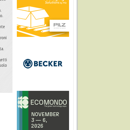
.
o.
nte
croni
a
ta.
getti
 solo