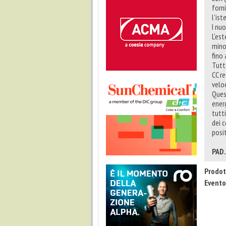
forn
l'ist
I nuo
L’es
mino
fino
Tutt
CC re
velo
Ques
ener
tutt
dei 
posi
PAD.
Prodot
Evento