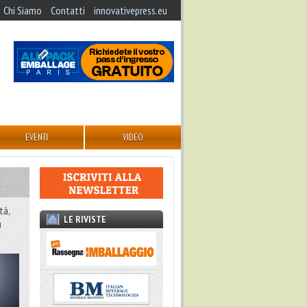
Chi Siamo
Contatti
innovativepress.eu
EVENTI
VIDEO
tà,
LE RIVISTE
a