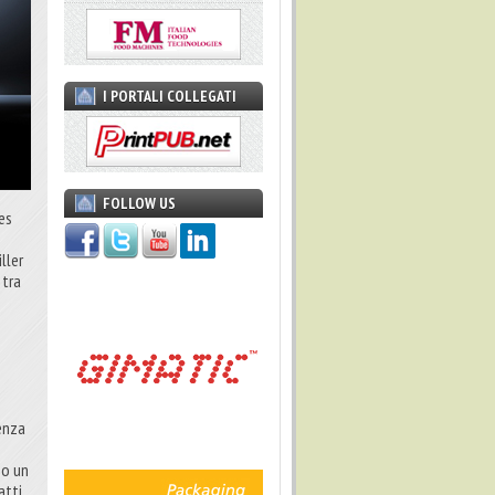
I PORTALI COLLEGATI
FOLLOW US
es
ller
 tra
i
ienza
no un
atti