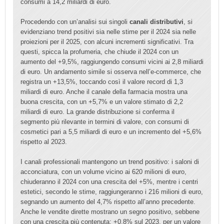
consumi a 14,2 miliardi di euro.
Procedendo con un’analisi sui singoli
canali distributivi
, si
evidenziano trend positivi sia nelle stime per il 2024 sia nelle
proiezioni per il 2025, con alcuni incrementi significativi. Tra
questi, spicca la profumeria, che chiude il 2024 con un
aumento del +9,5%, raggiungendo consumi vicini ai 2,8 miliardi
di euro. Un andamento simile si osserva nell’e-commerce, che
registra un +13,5%, toccando così il valore record di 1,3
miliardi di euro. Anche il canale della farmacia mostra una
buona crescita, con un +5,7% e un valore stimato di 2,2
miliardi di euro. La grande distribuzione si conferma il
segmento più rilevante in termini di valore, con consumi di
cosmetici pari a 5,5 miliardi di euro e un incremento del +5,6%
rispetto al 2023.
I canali professionali mantengono un trend positivo: i saloni di
acconciatura, con un volume vicino ai 620 milioni di euro,
chiuderanno il 2024 con una crescita del +5%, mentre i centri
estetici, secondo le stime, raggiungeranno i 216 milioni di euro,
segnando un aumento del 4,7% rispetto all’anno precedente.
Anche le vendite dirette mostrano un segno positivo, sebbene
con una crescita più contenuta: +0,8% sul 2023, per un valore