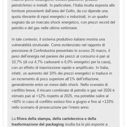
petrolchimici e metalli. In particolare, l’Italia risulta esposta alle
forniture provenienti dall’area del Golfo, da cui dipende una
quota rilevante di input energetici e industriali, in un quadro
segnato da un marcato shock energetico, con prezzi record del
petrolio e del gas nelle ultime settimane.
In tale contesto, il sistema produttivo italiano mostra una
vulnerabilità strutturale. Come evidenziato nel rapporto di
previsione di Confindustria presentato lo scorso 25 marzo, il
peso dell’energia nel paniere dei prezzi al consumo è pari al
10,7% (di cui 4,7% carburanti e 6,0% energetici per la casa),
con un effetto di trasmissione rapido e amplificato. In Italia,
infatti, un aumento del 10% dei prezzi energetici si traduce in
un incremento di poco superiore all’1% dell’inflazione,
generalmente entro un mese dallo shock. Nello scenario di
conflitto breve, il rincaro combinato di petrolio e gas nel 2026 è
stimato pari al +12% rispetto al 2025, ma potrebbe salire al
+60% in caso di conflitto esteso fino a giugno e fino al +133%
nello scenario di prosecuzione per l’intero anno.
La
filiera della stampa, della cartotecnica e della
trasformazione del packaging
risulta tra le più esposte a