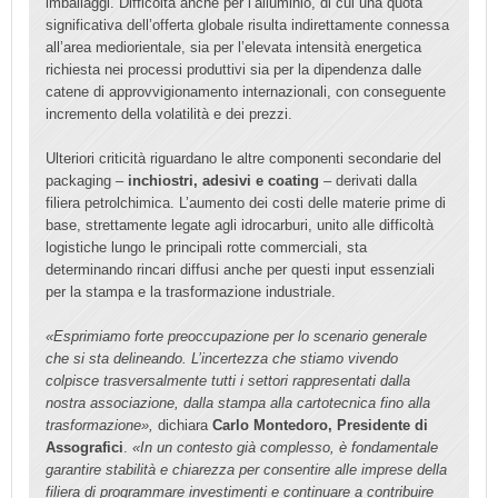
imballaggi. Difficoltà anche per l’alluminio, di cui una quota
significativa dell’offerta globale risulta indirettamente connessa
all’area mediorientale, sia per l’elevata intensità energetica
richiesta nei processi produttivi sia per la dipendenza dalle
catene di approvvigionamento internazionali, con conseguente
incremento della volatilità e dei prezzi.
Ulteriori criticità riguardano le altre componenti secondarie del
packaging –
inchiostri, adesivi e coating
– derivati dalla
filiera petrolchimica. L’aumento dei costi delle materie prime di
base, strettamente legate agli idrocarburi, unito alle difficoltà
logistiche lungo le principali rotte commerciali, sta
determinando rincari diffusi anche per questi input essenziali
per la stampa e la trasformazione industriale.
«Esprimiamo forte preoccupazione per lo scenario generale
che si sta delineando. L’incertezza che stiamo vivendo
colpisce trasversalmente tutti i settori rappresentati dalla
nostra associazione, dalla stampa alla cartotecnica fino alla
trasformazione»,
dichiara
Carlo Montedoro, Presidente di
Assografici
.
«In un contesto già complesso, è fondamentale
garantire stabilità e chiarezza per consentire alle imprese della
filiera di programmare investimenti e continuare a contribuire