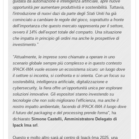
guidata da automazione e intelligenza artificiale, apre nuove
opportunità per aumentare produttività e sostenibilità. Tuttavia,
l'introduzione di nuovi dazi da parte degli Stati Uniti ha già
cominciato a cambiare le regole del gioco, soprattutto a fronte
dell’importanza che questo mercato rappresenta per il settore,
ovvero il 14% dell’export totale del comparto. Una situazione
che impatta in principio gli ordini ma anche le prospettive di
investimento.”
"Attualmente, le imprese sono chiamate a operare in uno
scenario globale sempre più complesso e in questo contesto
IPACK-IMA vuole essere un ecosistema sicuro: un luogo dove
il settore si incontra, si confronta e si orienta. Con un focus su
sostenibilità, intelligenza artificiale, digitalizzazione e
cybersecurity, la fiera offre un’opportunità unica per esplorare
soluzioni innovative. Gli espositori stanno investendo su
tecnologie che non solo migliorano l’efficienza, ma anche il
nostro impatto ambientale, facendo di IPACK-IMA il luogo dove
il futuro del packaging e del processing prende forma",
ha
dichiarato
Simone Castelli, Amministratore Delegato di
Ipack Ima srl
.
Questo e molto altro sarà al centro di Ipack-Ima 2025, una