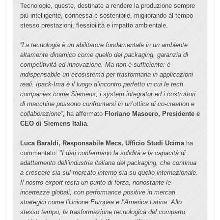
Tecnologie, queste, destinate a rendere la produzione sempre
più intelligente, connessa e sostenibile, migliorando al tempo
stesso prestazioni, flessibilità e impatto ambientale.
“La tecnologia è un abilitatore fondamentale in un ambiente
altamente dinamico come quello del packaging, garanzia di
competitività ed innovazione. Ma non è sufficiente: è
indispensabile un ecosistema per trasformarla in applicazioni
reali. Ipack-Ima è il luogo d’incontro perfetto in cui le tech
companies come Siemens, i system integrator ed i costruttori
di macchine possono confrontarsi in un’ottica di co-creation e
collaborazione”,
ha affermato
Floriano Masoero, Presidente e
CEO di Siemens Italia
.
Luca Baraldi, Responsabile Mecs, Ufficio Studi Ucima
ha
commentato:
"I dati confermano la solidità e la capacità di
adattamento dell’industria italiana del packaging, che continua
a crescere sia sul mercato interno sia su quello internazionale.
Il nostro export resta un punto di forza, nonostante le
incertezze globali, con performance positive in mercati
strategici come l’Unione Europea e l’America Latina. Allo
stesso tempo, la trasformazione tecnologica del comparto,