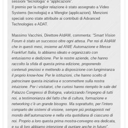
sessioni “tecnologia” e “applicazioni”.
Il premio per la miglior relazione è stato assegnato a Video
Systems (tecnologia) e a Wenglor (applicazioni). Menzioni
speciali sono state attribuite ai contributi di Advanced
Technologies e ADAT.
Massimo Vacchini, Direttore AIdAM, commenta:
“Smart Vision
Forum è stato un successo oltre ogni attesa. Per noi di AIdAM
che in questi mesi, insieme ad ANIE Automazione e Messe
Frankfurt Italia, lo abbiamo ideato e organizzato con
entusiasmo e dedizione. Per le nostre aziende, che hanno
raccolto la sfida di questa prima edizione, proponendo
contenuti preziosi e mettendo a disposizione con lungimiranza
il proprio know-how. Per le istituzioni, che hanno scelto di
patrocinare questa iniziativa e scommettere sulla nostra
intuizione. Per i visitatori, che curiosi hanno riempito le sale del
Palazzo Congressi di Bologna, valorizzando l’impegno di tutti
noi, a testimonianza del fatto che di cultura, formazione e
networking c’è un grande bisogno. Ma soprattutto, per l’intero
comparto dei sistemi di visione, sempre più protagonisti nel
mondo dell’automazione e nella vita quotidiana di ciascuno di
noi. Proprio a loro questa prima mostra-convegno era dedicata,
e su di loro abbiamo intenzione di puntare anche in futuro”
.