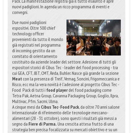
Pack. La manifestazione registra già il tutto esaurito e apre
nuovi padiglioni. In agenda un ricco programma di eventi e
convegni.
Due nuovi padiglioni
espositivi. Oltre 500 chief
technology officer
provenienti da tutto il mondo
già registrati nel programma
di incoming gestito da un
comitato di orientamento
costituito da aziende leader del settore. Adesione di tutti gli
espositori storici di Cibus Tec - leader del food processing - tra
cui GEA, CFT, JBT, CMT, Reda, Buhler. Nasce già grande la sezione
Meat
con la presenza di Treif, Vemag, Soncini, Frigomeccanica e
Risco, ecc ma la vera novità è l’adesione al progetto Cibus Tec -
Food
Pack di tutti i
food player
del food packaging come
Tetra Pak, Aetna Group, Cavanna Packaging Group, Goglio, Ilpra,
Multivac, Pfm, Sacmi, Ulma.
A cinque mesi da
Cibus Tec- Food Pack
, da oltre 70 anni salone
internazionale di riferimento delle tecnologie meccano-
alimentari (28 - 31 ottobre), sono questi i risultati già messi a
segno da
Fiere di Parma.
Una crescita attesa frutto di una
strategia ben precisa focalizzata su mercati obiettivo e su un