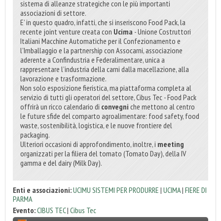
sistema di alleanze strategiche con le più importanti
associazioni di settore.
E’ in questo quadro, infatti, che si inseriscono Food Pack, la
recente joint venture creata con
Ucima
- Unione Costruttori
Italiani Macchine Automatiche per il Confezionamento e
l’Imballaggio e la partnership con Assocarni, associazione
aderente a Confindustria e Federalimentare, unica a
rappresentare l’industria della carni dalla macellazione, alla
lavorazione e trasformazione.
Non solo esposizione fieristica, ma piattaforma completa al
servizio di tutti gli operatori del settore, Cibus Tec - Food Pack
offrirà un ricco calendario di
convegni
che mettono al centro
le future sfide del comparto agroalimentare: food safety, food
waste, sostenibilità, logistica, e le nuove frontiere del
packaging.
Ulteriori occasioni di approfondimento, inoltre, i
meeting
organizzati per la filiera del tomato (Tomato Day), della IV
gamma e del dairy (Milk Day).
Enti e associazioni:
UCIMU SISTEMI PER PRODURRE
|
UCIMA
|
FIERE DI
PARMA
Evento:
CIBUS TEC
|
Cibus Tec