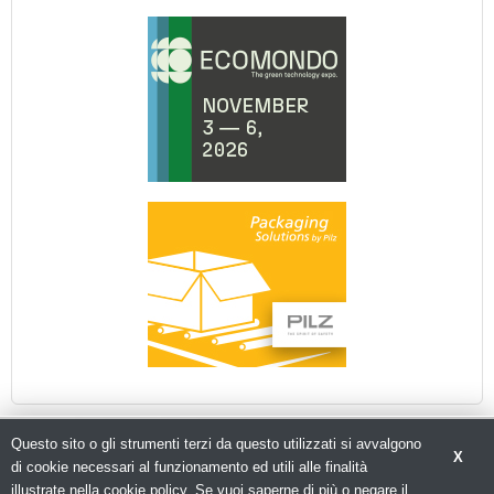
Questo sito o gli strumenti terzi da questo utilizzati si avvalgono
X
di cookie necessari al funzionamento ed utili alle finalità
illustrate nella cookie policy. Se vuoi saperne di più o negare il