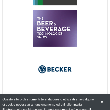
Questo sito o gli strumenti terzi da questo utilizzati si avvalgono
X
di cookie necessari al funzionamento ed utili alle finalità
illustrate nella cookie policy. Se vuoi saperne di più o negare il