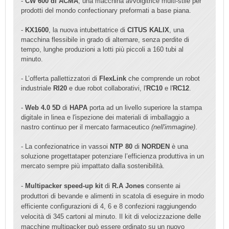
-
CW 600 di ACMA
, una macchina avvolgitrice multi-stile per
prodotti del mondo confectionary preformati a base piana.
-
KX1600
, la nuova intubettatrice di
CITUS KALIX
, una
macchina flessibile in grado di alternare, senza perdite di
tempo, lunghe produzioni a lotti più piccoli a 160 tubi al
minuto.
- L’offerta pallettizzatori di
FlexLink
che comprende un robot
industriale
RI20
e due robot collaborativi, l'
RC10
e l'
RC12
.
-
Web 4.0 5D
di
HAPA
porta ad un livello superiore la stampa
digitale in linea e l'ispezione dei materiali di imballaggio a
nastro continuo per il mercato farmaceutico
(nell'immagine)
.
- La
confezionatrice in vassoi
NTP 80
di
NORDEN
è una
soluzione progettataper potenziare l’efficienza produttiva in un
mercato sempre più impattato dalla sostenibilità.
-
Multipacker speed-up kit
di
R.A Jones
consente ai
produttori di bevande e alimenti in scatola di eseguire in modo
efficiente configurazioni di 4, 6 e 8 confezioni raggiungendo
velocità di 345 cartoni al minuto.
Il kit di velocizzazione delle
macchine multipacker può essere ordinato su un nuovo