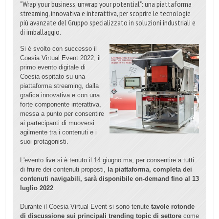
"Wrap your business, unwrap your potential": una piattaforma
streaming, innovativa e interattiva, per scoprire le tecnologie
più avanzate del Gruppo specializzato in soluzioni industriali e
di imballaggio.
Si è svolto con successo il
Coesia Virtual Event 2022, il
primo evento digitale di
Coesia ospitato su una
piattaforma streaming, dalla
grafica innovativa e con una
forte componente interattiva,
messa a punto per consentire
ai partecipanti di muoversi
agilmente tra i contenuti e i
suoi protagonisti.
L'evento live si è tenuto il 14 giugno ma, per consentire a tutti
di fruire dei contenuti proposti,
la piattaforma, completa dei
contenuti navigabili, sarà disponibile on-demand fino al 13
luglio 2022
.
Durante il Coesia Virtual Event si sono tenute
tavole rotonde
di discussione sui principali trending topic di settore
come