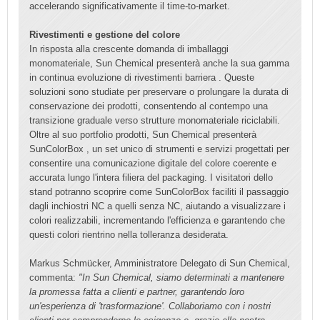
accelerando significativamente il time-to-market.
Rivestimenti e gestione del colore
In risposta alla crescente domanda di imballaggi
monomateriale, Sun Chemical presenterà anche la sua gamma
in continua evoluzione di rivestimenti barriera . Queste
soluzioni sono studiate per preservare o prolungare la durata di
conservazione dei prodotti, consentendo al contempo una
transizione graduale verso strutture monomateriale riciclabili.
Oltre al suo portfolio prodotti, Sun Chemical presenterà
SunColorBox , un set unico di strumenti e servizi progettati per
consentire una comunicazione digitale del colore coerente e
accurata lungo l'intera filiera del packaging. I visitatori dello
stand potranno scoprire come SunColorBox faciliti il passaggio
dagli inchiostri NC a quelli senza NC, aiutando a visualizzare i
colori realizzabili, incrementando l'efficienza e garantendo che
questi colori rientrino nella tolleranza desiderata.
Markus Schmücker, Amministratore Delegato di Sun Chemical,
commenta:
"In Sun Chemical, siamo determinati a mantenere
la promessa fatta a clienti e partner, garantendo loro
un'esperienza di 'trasformazione'. Collaboriamo con i nostri