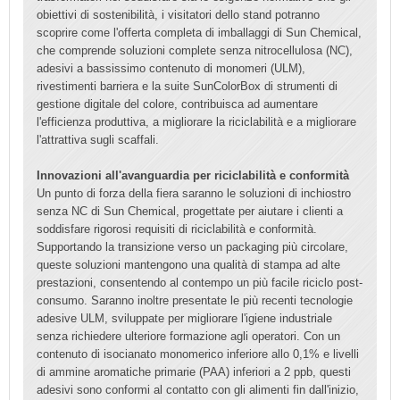
obiettivi di sostenibilità, i visitatori dello stand potranno
scoprire come l'offerta completa di imballaggi di Sun Chemical,
che comprende soluzioni complete senza nitrocellulosa (NC),
adesivi a bassissimo contenuto di monomeri (ULM),
rivestimenti barriera e la suite SunColorBox di strumenti di
gestione digitale del colore, contribuisca ad aumentare
l'efficienza produttiva, a migliorare la riciclabilità e a migliorare
l'attrattiva sugli scaffali.
Innovazioni all'avanguardia per riciclabilità e conformità
Un punto di forza della fiera saranno le soluzioni di inchiostro
senza NC di Sun Chemical, progettate per aiutare i clienti a
soddisfare rigorosi requisiti di riciclabilità e conformità.
Supportando la transizione verso un packaging più circolare,
queste soluzioni mantengono una qualità di stampa ad alte
prestazioni, consentendo al contempo un più facile riciclo post-
consumo. Saranno inoltre presentate le più recenti tecnologie
adesive ULM, sviluppate per migliorare l'igiene industriale
senza richiedere ulteriore formazione agli operatori. Con un
contenuto di isocianato monomerico inferiore allo 0,1% e livelli
di ammine aromatiche primarie (PAA) inferiori a 2 ppb, questi
adesivi sono conformi al contatto con gli alimenti fin dall'inizio,