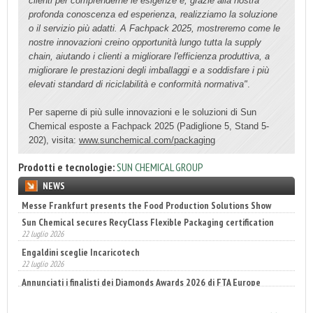
clienti per comprenderne le esigenze e, grazie alla nostra
profonda conoscenza ed esperienza, realizziamo la soluzione
o il servizio più adatti. A Fachpack 2025, mostreremo come le
nostre innovazioni creino opportunità lungo tutta la supply
chain, aiutando i clienti a migliorare l'efficienza produttiva, a
migliorare le prestazioni degli imballaggi e a soddisfare i più
elevati standard di riciclabilità e conformità normativa"
.
Per saperne di più sulle innovazioni e le soluzioni di Sun
Chemical esposte a Fachpack 2025 (Padiglione 5, Stand 5-
202), visita:
www.sunchemical.com/packaging
Prodotti e tecnologie:
SUN CHEMICAL GROUP
NEWS
Sun Chemical secures RecyClass Flexible Packaging certification
22 luglio 2026
Engaldini sceglie Incaricotech
22 luglio 2026
Annunciati i finalisti dei Diamonds Awards 2026 di FTA Europe
14 luglio 2026