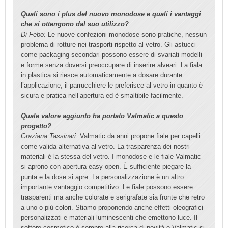
Quali sono i plus del nuovo monodose e quali i vantaggi
che si ottengono dal suo utilizzo?
Di Febo:
Le nuove confezioni monodose sono pratiche, nessun
problema di rotture nei trasporti rispetto al vetro. Gli astucci
come packaging secondari possono essere di svariati modelli
e forme senza doversi preoccupare di inserire alveari. La fiala
in plastica si riesce automaticamente a dosare durante
l’applicazione, il parrucchiere le preferisce al vetro in quanto è
sicura e pratica nell’apertura ed è smaltibile facilmente.
Quale valore aggiunto ha portato Valmatic a questo
progetto?
Graziana Tassinari:
Valmatic da anni propone fiale per capelli
come valida alternativa al vetro. La trasparenza dei nostri
materiali è la stessa del vetro. I monodose e le fiale Valmatic
si aprono con apertura easy open. È sufficiente piegare la
punta e la dose si apre. La personalizzazione è un altro
importante vantaggio competitivo. Le fiale possono essere
trasparenti ma anche colorate e serigrafate sia fronte che retro
a uno o più colori. Stiamo proponendo anche effetti oleografici
personalizzati e materiali luminescenti che emettono luce. Il
settore cosmetico è sempre alla ricerca di novità e Valmatic si