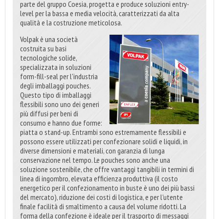
parte del gruppo Coesia, progetta e produce soluzioni entry-
level per la bassa e media velocità, caratterizzati da alta
qualità e la costruzione meticolosa.
Volpak è una società
costruita su basi
tecnologiche solide,
specializzata in soluzioni
form-fill-seal per l'industria
degli imballaggi pouches.
Questo tipo di imballaggi
flessibili sono uno dei generi
più diffusi per beni di
consumo e hanno due forme:
piatta o stand-up. Entrambi sono estremamente flessibili e
possono essere utilizzati per confezionare solidi e liquidi, in
diverse dimensioni e materiali, con garanzia di lunga
conservazione nel tempo. Le pouches sono anche una
soluzione sostenibile, che offre vantaggi tangibili in termini di
linea di ingombro, elevata efficienza produttiva (il costo
energetico per il confezionamento in buste è uno dei più bassi
del mercato), riduzione dei costi di logistica, e per l'utente
finale facilità di smaltimento a causa del volume ridotti. La
forma della confezione è ideale per il trasporto di messaggi