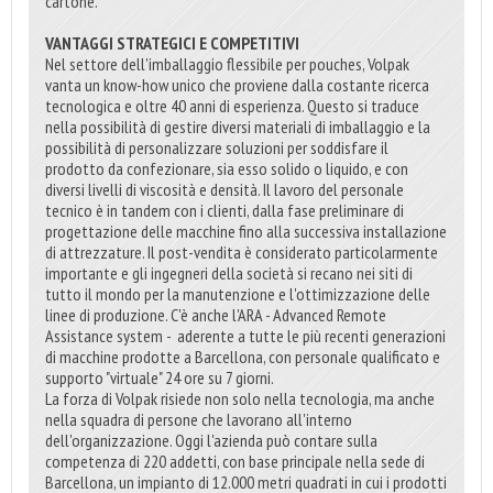
cartone.
VANTAGGI STRATEGICI E COMPETITIVI
Nel settore dell'imballaggio flessibile per pouches, Volpak
vanta un know-how unico che proviene dalla costante ricerca
tecnologica e oltre 40 anni di esperienza. Questo si traduce
nella possibilità di gestire diversi materiali di imballaggio e la
possibilità di personalizzare soluzioni per soddisfare il
prodotto da confezionare, sia esso solido o liquido, e con
diversi livelli di viscosità e densità. Il lavoro del personale
tecnico è in tandem con i clienti, dalla fase preliminare di
progettazione delle macchine fino alla successiva installazione
di attrezzature. Il post-vendita è considerato particolarmente
importante e gli ingegneri della società si recano nei siti di
tutto il mondo per la manutenzione e l'ottimizzazione delle
linee di produzione. C'è anche l'ARA - Advanced Remote
Assistance system - aderente a tutte le più recenti generazioni
di macchine prodotte a Barcellona, con personale qualificato e
supporto "virtuale" 24 ore su 7 giorni.
La forza di Volpak risiede non solo nella tecnologia, ma anche
nella squadra di persone che lavorano all'interno
dell'organizzazione. Oggi l'azienda può contare sulla
competenza di 220 addetti, con base principale nella sede di
Barcellona, un impianto di 12.000 metri quadrati in cui i prodotti