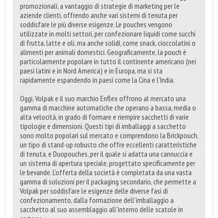
promozionali, a vantaggio di strategie di marketing per le
aziende clienti, offrendo anche vari sistemi di tenuta per
soddisfare le più diverse esigenze. Le pouches vengono
utilizzate in molti settori, per confezionare liquidi come succhi
di frutta, latte e oli, ma anche solidi, come snack, cioccolatini o
alimenti per animali domestici. Geograficamente, la pouch è
particolarmente popolare in tutto il continente americano (nei
paesi latini e in Nord America) e in Europa, ma si sta
rapidamente espandendo in paesi come la Cina e l'India.
Oggi, Volpak e il suo marchio Enflex offrono al mercato una
gamma di macchine automatiche che operano a bassa, media o
alta velocità, in grado di formare e riempire sacchetti di varie
tipologie e dimensioni. Questi tipi di imballaggi a sacchetto
sono molto popolari sul mercato e comprendono la Brickpouch,
un tipo di stand-up robusto che offre eccellenti caratteristiche
di tenuta, e Duopouches, per il quale si adatta una cannuccia e
un sistema di apertura speciale, progettato specificamente per
le bevande. L'offerta della società è completata da una vasta
gamma di soluzioni per il packaging secondario, che permette a
Volpak per soddisfare le esigenze delle diverse fasi di
confezionamento, dalla formazione dell’imballaggio a
sacchetto al suo assemblaggio all'interno delle scatole in