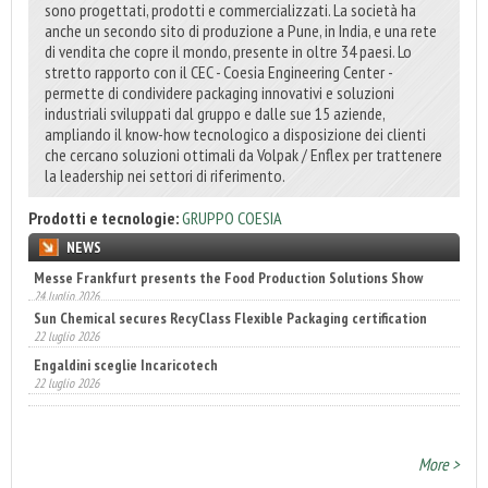
sono progettati, prodotti e commercializzati. La società ha
anche un secondo sito di produzione a Pune, in India, e una rete
di vendita che copre il mondo, presente in oltre 34 paesi. Lo
stretto rapporto con il CEC - Coesia Engineering Center -
permette di condividere packaging innovativi e soluzioni
industriali sviluppati dal gruppo e dalle sue 15 aziende,
ampliando il know-how tecnologico a disposizione dei clienti
che cercano soluzioni ottimali da Volpak / Enflex per trattenere
la leadership nei settori di riferimento.
Prodotti e tecnologie:
GRUPPO COESIA
NEWS
Sun Chemical secures RecyClass Flexible Packaging certification
22 luglio 2026
Engaldini sceglie Incaricotech
22 luglio 2026
Annunciati i finalisti dei Diamonds Awards 2026 di FTA Europe
14 luglio 2026
More >