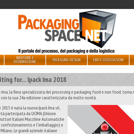
INDUSTRIE E
PACKAGING DESIGN
ENTI E ASSOCIAZIONI
DISTRIBUZIONE
ting for... Ipack Ima 2018
k-Ima, la fiera specializzata del processing e packaging food e non food, torna 
 con la sua 24a edizione caratterizzata da molte novità.
e 2015 è nata la nuova Ipack Ima srl,
età partecipata da UCIMA (Unione
ruttori Italiani Macchine Automatiche
il confezionamento e l’imballaggio) e
 Milano. Le grandi aziende italiane