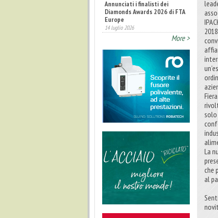
lead
Fatturato record per
l'industria cosmetica in Italia
asso
10 luglio 2026
IPAC
2018
More >
conv
affi
inter
un’e
ordi
azien
Fier
rivol
solo
conf
indu
alim
La n
prese
che 
al p
Senti
novi