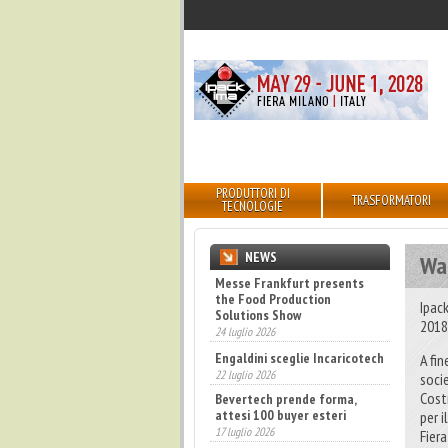
PRODUTTORI DI
TRASFORMATORI
TECNOLOGIE
NEWS
Wai
Engaldini sceglie Incaricotech
22 luglio 2026
Ipac
2018
Bevertech prende forma,
attesi 100 buyer esteri
A fin
17 luglio 2026
soci
Annunciati i finalisti dei
Cost
Diamonds Awards 2026 di FTA
Europe
per 
14 luglio 2026
Fiera