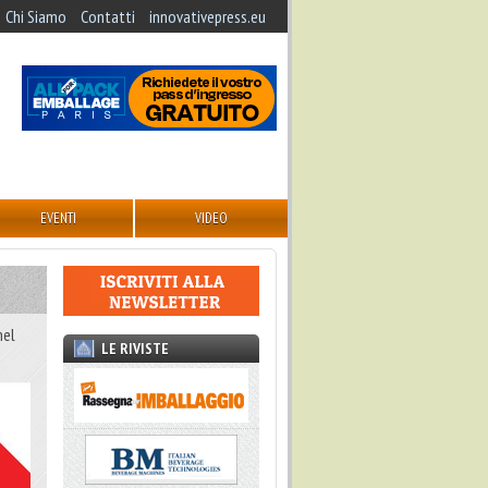
Chi Siamo
Contatti
innovativepress.eu
EVENTI
VIDEO
nel
LE RIVISTE