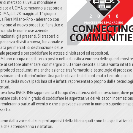
er di mercato a livello mondiale e
ciate a UCIMA torneranno a esporre a
K-IMA, dal 28 maggio al 1° giugno
, a Fiera Milano-Rho - aderendo con
inzione al nuovo progetto fieristico e
ancando le numerose aziende
nazionali già presenti. Si tratterà di
sperienza di visita nuova, funzionale e
nata per mercati di destinazione delle
de presenti e per soddisfare le attese di visitatori ed espositori.
a Milano occupa oggi il terzo posto nella classifica europea delle grandi mostr
te al settore alimentare, con margini di ulteriore crescita: l’Italia vanta infatti
 prodotti eccellenti, ma anche aziende trasformatrici e tecnologie di processo
ezionamento di prim’ordine. Una parte rilevante del contenuto tecnologico e
striale della nuova Ipack Ima srl è infatti rappresentato proprio dalle tecnolog
entari.
uova fiera IPACK-IMA rappresenta il luogo d’eccellenza dell’innovazione, dove p
ntare soluzioni in grado di soddisfare le aspettative dei visitatori internazion
prenderanno parte all’evento e che si prevede saranno in numero superiore risp
assato.
amo dalla voce di alcuni protagonisti della filiera quali sono le aspettative e 
tà che attenderanno i visitatori.