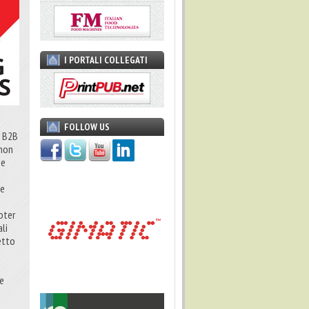
I PORTALI COLLEGATI
FOLLOW US
e B2B
 non
 e
ie
oter
ali
etto
le