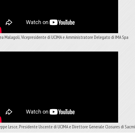
ea Malagoli, Vicepresidente di UCIMA e Amministratore Delegato di IMA Spa
eppe Lesce, Presidente Uscente di UCIMA e Direttore Generale Closures di Sacm