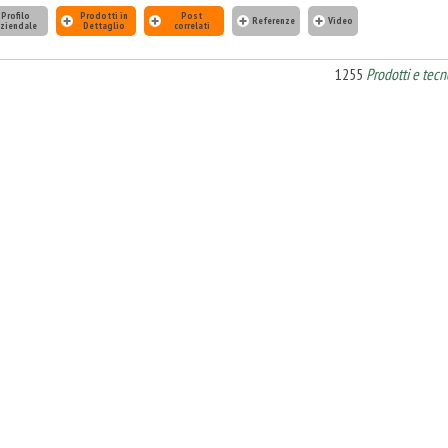
Profilo
Prodotti in
Post
Referenze
Video
ziendale
Dettaglio
correlati
1255
Prodotti e tecn