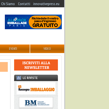
Chi Siamo
Contatti
innovativepress.eu
EVENTI
VIDEO
LE RIVISTE