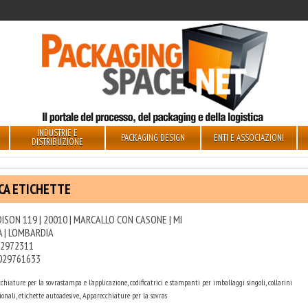
INDUSTRIE E
PACKAGING DESIGN
ENTI E ASSOCIAZIONI
DISTRIBUZIONE
CA ETICHETTE
DISON 119 | 20010 | MARCALLO CON CASONE | MI
A | LOMBARDIA
2972311
029761633
chiature per la sovrastampa e l'applicazione, codificatrici e stampanti per imballaggi singoli, collarini
onali, etichette autoadesive., Apparecchiature per la sovras