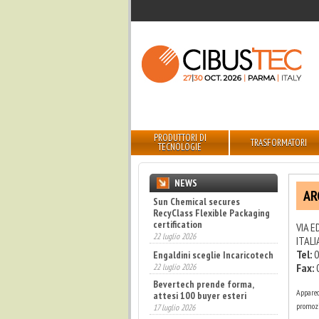
PRODUTTORI DI
TRASFORMATORI
TECNOLOGIE
NEWS
AR
Sun Chemical secures
RecyClass Flexible Packaging
certification
VIA E
22 luglio 2026
ITALI
Tel:
0
Engaldini sceglie Incaricotech
Fax:
22 luglio 2026
Bevertech prende forma,
Apparec
attesi 100 buyer esteri
promozi
17 luglio 2026