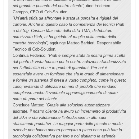
più grande e pesante del nostro cliente”,
dice Federico
Caroppo, CEO di Cob-Solution.
“Un’altrà sfida da affrontare è stata la porosità e rigidità del
cartone. Anche in questo caso la competenza dei tecnici Piab
e del Sig. Cristian Mazzetti della ditta TMA, distributore
autorizzato Piab, ci ha guidato al meglio nella scelta della
corretta tecnologia”,
aggiunge Matteo Barbieri, Responsabile
Tecnico di Cob-Solution.
Continua Federico:
“Piab è sempre stata la nostra prima scelta
dal punto di vista tecnico per le nostre soluzioni standardizzate
per l’affidabilità che è in grado di garantirci. Per noi è
essenziale avere un fornitore che sia in grado di dimensionare
e fornire un sistema di presa a vuoto completo, come in questo
caso, evitando di utilizzare un mix di prodotti che rendano
complesso anche l’eventuale approvvigionamento di spare
parts da parte del cliente.
Conclude Matteo:
“Grazie alle soluzioni automatizzate
adottate, il nostro cliente ha avuto un incremento di produttività
del 30% e sta valutandone l’introduzione in altri suoi
stabilimenti produttivi. La maggior parte delle piccole e medie
aziende non hanno ancora percepito a pieno cosa può fare la
tecnologia collaborativa per loro e noi aiutiamo le aziende