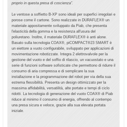
proprio in questa presa di coscienza”.
Le ventose a soffietto B-XP sono ideali per superfici irregolari e
porose come il cartone. Sono realizzate in DURAFLEX® un
materiale appositamente sviluppato da Piab, che presenta
l'elasticità della gomma e la resistenza all'usura del
poliuretano. Inoltre, il materiale DURAFLEX® è anti alone.
Basato sulla tecnologia COAX®, piCOMPACT®23 SMART è
un eiettore a vuoto configurabile, sviluppato per applicazioni di
movimentazione robotizzate. Integra 2 elettrovalvole per la
gestione del vuoto e del soffio di rilascio, un vacuostato e una
serie di funzioni software sofisticate che permettono di ridurre il
consumo di aria compressa e di semplicare la sua
installazione e la programmazione del robot per via della sua
estrema flessibilità. Presenta un design ottimizzato per la
massima affidabilità, versatilità, alte portate e tempi di ciclo
ridotti. La tecnologia di generazione del vuoto COAX® di Piab
riduce al minimo il consumo di energia, offrendo al contempo
una presa sicura e veloce, grazie alla sua elevata portata
iniziale.