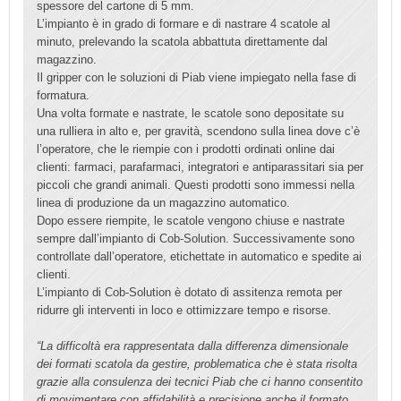
spessore del cartone di 5 mm.
L’impianto è in grado di formare e di nastrare 4 scatole al
minuto, prelevando la scatola abbattuta direttamente dal
magazzino.
Il gripper con le soluzioni di Piab viene impiegato nella fase di
formatura.
Una volta formate e nastrate, le scatole sono depositate su
una rulliera in alto e, per gravità, scendono sulla linea dove c’è
l’operatore, che le riempie con i prodotti ordinati online dai
clienti: farmaci, parafarmaci, integratori e antiparassitari sia per
piccoli che grandi animali. Questi prodotti sono immessi nella
linea di produzione da un magazzino automatico.
Dopo essere riempite, le scatole vengono chiuse e nastrate
sempre dall’impianto di Cob-Solution. Successivamente sono
controllate dall’operatore, etichettate in automatico e spedite ai
clienti.
L’impianto di Cob-Solution è dotato di assitenza remota per
ridurre gli interventi in loco e ottimizzare tempo e risorse.
“La difficoltà era rappresentata dalla differenza dimensionale
dei formati scatola da gestire, problematica che è stata risolta
grazie alla consulenza dei tecnici Piab che ci hanno consentito
di movimentare con affidabilità e precisione anche il formato