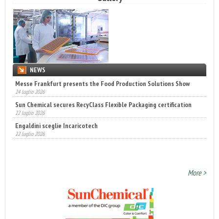
NEWS
Messe Frankfurt presents the Food Production Solutions Show
Sun Chemical secures RecyClass Flexible Packaging certification
24 luglio 2026
22 luglio 2026
Engaldini sceglie Incaricotech
22 luglio 2026
Annunciati i finalisti dei Diamonds Awards 2026 di FTA Europe
14 luglio 2026
More >