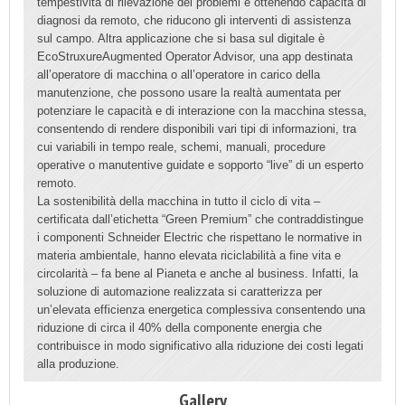
tempestività di rilevazione dei problemi e ottenendo capacità di
diagnosi da remoto, che riducono gli interventi di assistenza
sul campo. Altra applicazione che si basa sul digitale è
EcoStruxureAugmented Operator Advisor, una app destinata
all’operatore di macchina o all’operatore in carico della
manutenzione, che possono usare la realtà aumentata per
potenziare le capacità e di interazione con la macchina stessa,
consentendo di rendere disponibili vari tipi di informazioni, tra
cui variabili in tempo reale, schemi, manuali, procedure
operative o manutentive guidate e sopporto “live” di un esperto
remoto.
La sostenibilità della macchina in tutto il ciclo di vita –
certificata dall’etichetta “Green Premium” che contraddistingue
i componenti Schneider Electric che rispettano le normative in
materia ambientale, hanno elevata riciclabilità a fine vita e
circolarità – fa bene al Pianeta e anche al business. Infatti, la
soluzione di automazione realizzata si caratterizza per
un’elevata efficienza energetica complessiva consentendo una
riduzione di circa il 40% della componente energia che
contribuisce in modo significativo alla riduzione dei costi legati
alla produzione.
Gallery