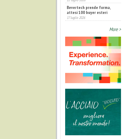
Bevertech prende forma,
attesi 100 buyer esteri
17 luglio 2026
Annunciati i finalisti dei
More >
Diamonds Awards 2026 di FTA
Europe
14 luglio 2026