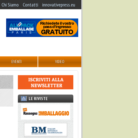
Chi Siamo
Contatti
innovativepress.eu
EVENTI
VIDEO
LE RIVISTE