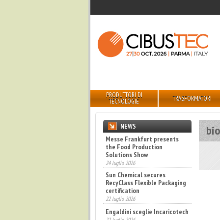
PRODUTTORI DI
TRASFORMATORI
TECNOLOGIE
NEWS
bi
Messe Frankfurt presents
the Food Production
Solutions Show
24 luglio 2026
Sun Chemical secures
RecyClass Flexible Packaging
certification
22 luglio 2026
Engaldini sceglie Incaricotech
22 luglio 2026