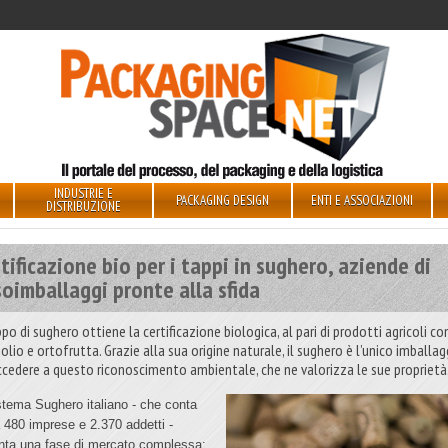
INDUSTRIE E
PACKAGING DESIGN
ENTI E ASSOCIAZIONI
DISTRIBUZIONE
tificazione bio per i tappi in sughero, aziende di
oimballaggi pronte alla sfida
ppo di sughero ottiene la certificazione biologica, al pari di prodotti agricoli c
 olio e ortofrutta. Grazie alla sua origine naturale, il sughero è l’unico imballa
ccedere a questo riconoscimento ambientale, che ne valorizza le sue proprietà
istema Sughero italiano - che conta
a 480 imprese e 2.370 addetti -
onta una fase di mercato complessa: