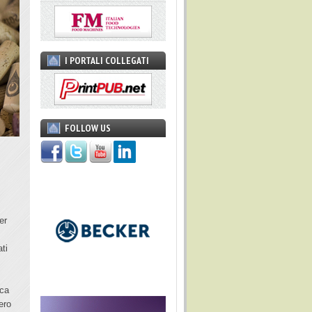
I PORTALI COLLEGATI
FOLLOW US
er
ti
ica
ero