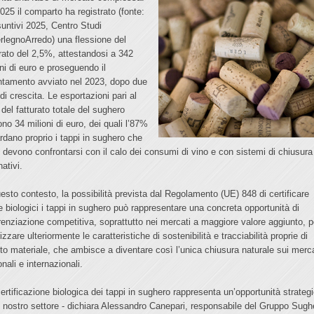
2025 il comparto ha registrato (fonte:
untivi 2025, Centro Studi
rlegnoArredo) una flessione del
urato del 2,5%, attestandosi a 342
oni di euro e proseguendo il
entamento avviato nel 2023, dopo due
di crescita. Le esportazioni pari al
del fatturato totale del sughero
ono 34 milioni di euro, dei quali l’87%
ardano proprio i tappi in sughero che
, devono confrontarsi con il calo dei consumi di vino e con sistemi di chiusura
nativi.
uesto contesto, la possibilità prevista dal Regolamento (UE) 848 di certificare
 biologici i tappi in sughero può rappresentare una concreta opportunità di
erenziazione competitiva, soprattutto nei mercati a maggiore valore aggiunto, p
izzare ulteriormente le caratteristiche di sostenibilità e tracciabilità proprie di
to materiale, che ambisce a diventare così l’unica chiusura naturale sui merca
onali e internazionali.
certificazione biologica dei tappi in sughero rappresenta un’opportunità strateg
il nostro settore - dichiara Alessandro Canepari, responsabile del Gruppo Sugh