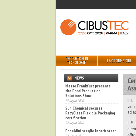
PRODUTTORI DI
TRASFORMATORI
TECNOLOGIE
NEWS
Cer
Messe Frankfurt presents
Ass
the Food Production
Solutions Show
Il ta
24 luglio 2026
vino,
Sun Chemical secures
ad a
RecyClass Flexible Packaging
certification
22 luglio 2026
Il S
circ
Engaldini sceglie Incaricotech
affr
22 luglio 2026