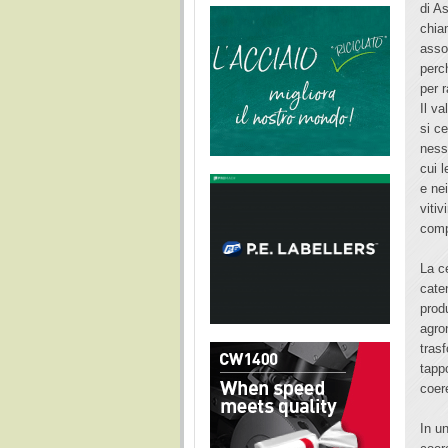
di A
chia
assoc
perc
per 
Il va
si c
ness
cui 
e ne
viti
compe
La c
cate
produ
agro
tras
tappo
coer
In u