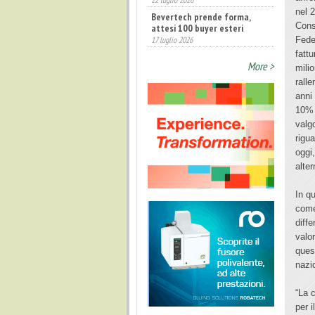
nel 
Bevertech prende forma,
Cons
attesi 100 buyer esteri
17 luglio 2026
Fede
fatt
Annunciati i finalisti dei
More >
Diamonds Awards 2026 di FTA
mili
Europe
rall
14 luglio 2026
anni 
10% 
valg
rigu
oggi
alter
In q
come
diff
valor
ques
nazi
“La 
per 