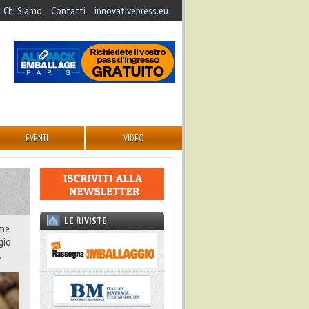
Chi Siamo
Contatti
innovativepress.eu
EVENTI
VIDEO
LE RIVISTE
ome
ggio
.