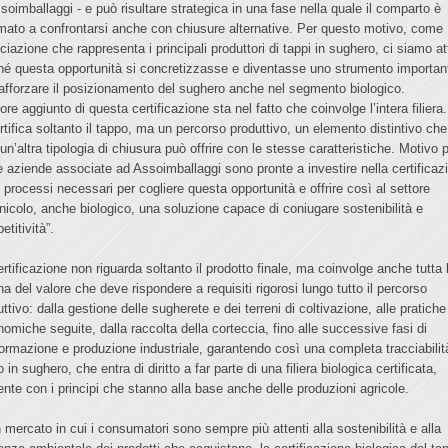
ssoimballaggi - e può risultare strategica in una fase nella quale il comparto è
mato a confrontarsi anche con chiusure alternative. Per questo motivo, come
iazione che rappresenta i principali produttori di tappi in sughero, ci siamo att
hé questa opportunità si concretizzasse e diventasse uno strumento importan
rafforzare il posizionamento del sughero anche nel segmento biologico.
lore aggiunto di questa certificazione sta nel fatto che coinvolge l’intera filiera
ertifica soltanto il tappo, ma un percorso produttivo, un elemento distintivo che
un’altra tipologia di chiusura può offrire con le stesse caratteristiche. Motivo 
le aziende associate ad Assoimballaggi sono pronte a investire nella certificaz
i processi necessari per cogliere questa opportunità e offrire così al settore
vinicolo, anche biologico, una soluzione capace di coniugare sostenibilità e
titività”.
ertificazione non riguarda soltanto il prodotto finale, ma coinvolge anche tutta 
na del valore che deve rispondere a requisiti rigorosi lungo tutto il percorso
ttivo: dalla gestione delle sugherete e dei terreni di coltivazione, alle pratiche
nomiche seguite, dalla raccolta della corteccia, fino alle successive fasi di
formazione e produzione industriale, garantendo così una completa tracciabilit
 in sughero, che entra di diritto a far parte di una filiera biologica certificata,
ente con i principi che stanno alla base anche delle produzioni agricole.
n mercato in cui i consumatori sono sempre più attenti alla sostenibilità e alla