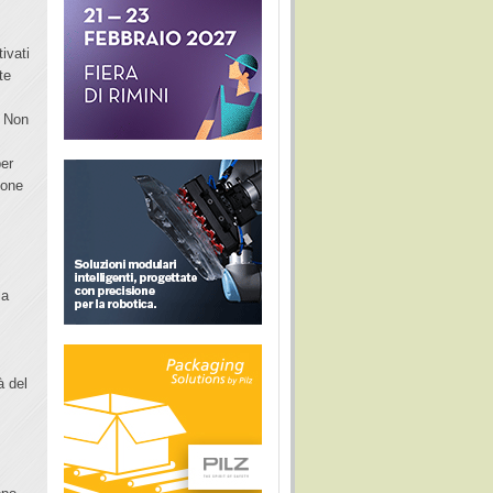
ivati
te
. Non
per
ione
la
à del